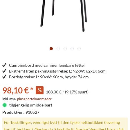
Campingbord med sammenleggbare føtter
Ekstremt liten pakningsstørrelse: L: 92xW: 62xD: 6cm
Bordstørrelse: L: 90xW: 60cm, høyde: 74 cm
98,10 € *
108,00 € *
(9,17% spart)
inkl. mva.
pluss portokonstnader
tilgjengelig umiddelbart
Produkt-nr.:
910527
For bestillinger, vennligst bytt til den tyske nettbutikken (levering
kun til Tyskland). Ønsker du å bestille til Norge? Vennligst bruk vårt