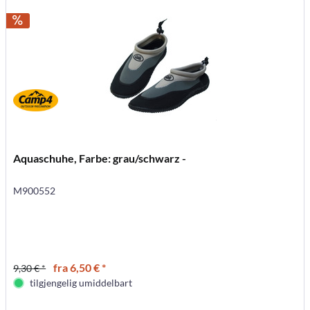
Aquaschuhe, Farbe: grau/schwarz -
M900552
fra 6,50 € *
9,30 € *
tilgjengelig umiddelbart