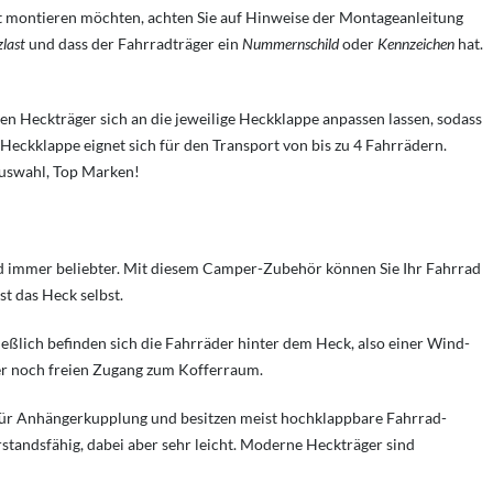
bst montieren möchten, achten Sie auf Hinweise der Montageanleitung
last
und dass der Fahrradträger ein
Nummernschild
oder
Kennzeichen
hat.
ten Heckträger sich an die jeweilige Heckklappe anpassen lassen, sodass
Heckklappe eignet sich für den Transport von bis zu 4 Fahrrädern.
Auswahl, Top Marken!
 immer beliebter. Mit diesem Camper-Zubehör können Sie Ihr Fahrrad
t das Heck selbst.
eßlich befinden sich die Fahrräder hinter dem Heck, also einer Wind-
er noch freien Zugang zum Kofferraum.
r für Anhängerkupplung und besitzen meist hochklappbare Fahrrad-
standsfähig, dabei aber sehr leicht. Moderne Heckträger sind