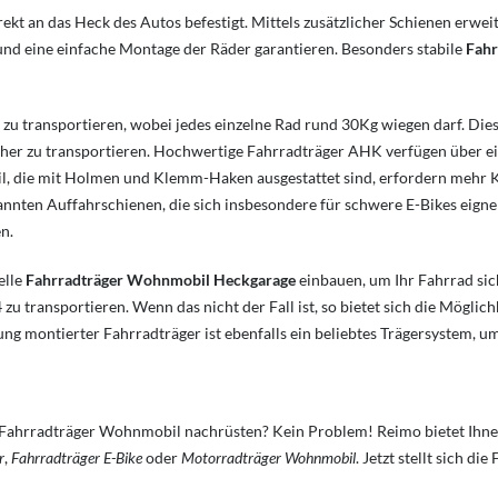
an das Heck des Autos befestigt. Mittels zusätzlicher Schienen erweite
nd eine einfache Montage der Räder garantieren. Besonders stabile
Fahr
zu transportieren, wobei jedes einzelne Rad rund 30Kg wiegen darf. Die
cher zu transportieren. Hochwertige Fahrradträger AHK verfügen über e
l, die mit Holmen und Klemm-Haken ausgestattet sind, erfordern mehr K
nannten Auffahrschienen, die sich insbesondere für schwere E-Bikes eigne
n.
elle
Fahrradträger Wohnmobil Heckgarage
einbauen, um Ihr Fahrrad siche
u transportieren. Wenn das nicht der Fall ist, so bietet sich die Möglic
montierter Fahrradträger ist ebenfalls ein beliebtes Trägersystem, um 
m Fahrradträger Wohnmobil nachrüsten? Kein Problem! Reimo bietet I
r
,
Fahrradträger E-Bike
oder
Motorradträger Wohnmobil
. Jetzt stellt sich d