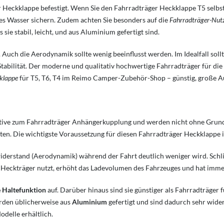
der Heckklappe befestigt. Wenn Sie den Fahrradträger Heckklappe T5 sel
des Wasser sichern. Zudem achten Sie besonders auf die
Fahrradträger-Nutz
ie stabil, leicht, und aus Aluminium gefertigt sind.
Auch die Aerodynamik sollte wenig beeinflusst werden. Im Idealfall soll
abilität. Der moderne und qualitativ hochwertige Fahrradträger für die 
klappe
für T5, T6, T4 im Reimo Camper-Zubehör-Shop – günstig, große 
ative zum Fahrradträger Anhängerkupplung und werden nicht ohne Grund
en. Die wichtigste Voraussetzung für diesen Fahrradträger Heckklappe is
twiderstand (Aerodynamik) während der Fahrt deutlich weniger wird. Schli
 Heckträger nutzt, erhöht das Ladevolumen des Fahrzeuges und hat imm
e Haltefunktion
auf. Darüber hinaus sind sie günstiger als Fahrradträge
den üblicherweise aus
Aluminium
gefertigt und sind dadurch sehr wider
delle erhältlich.