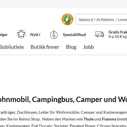
Gratis fra
elger
Nytt i
Spesialtilbud
fra 50 € k
Bobilutleie
Butikk finner
Blog
Jobb
 Wohnmobil, Campingbus, Camper und
adträger, Dachboxen, Leiter für Wohnmobile, Camper und Kastenwagen. 
inden Sie im Reimo Shop. Neben den Marken wie
Thule
und
Fiamma
biete
Kastenwagen, Fiat Ducato, Sprinter, Peugeot Boxer, Citroen Spacetoure