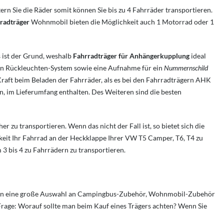
rn Sie die Räder somit können Sie bis zu 4 Fahrräder transportieren.
radträger
Wohnmobil bieten die Möglichkeit auch 1 Motorrad oder 1
s ist der Grund, weshalb
Fahrradträger für Anhängerkupplung
ideal
in Rückleuchten-System sowie eine Aufnahme für ein
Nummernschild
raft beim Beladen der Fahrräder, als es bei den Fahrradträgern AHK
n, im Lieferumfang enthalten. Des Weiteren sind die besten
r zu transportieren. Wenn das nicht der Fall ist, so bietet sich die
hkeit Ihr Fahrrad an der Heckklappe Ihrer VW T5 Camper, T6, T4 zu
3 bis 4 zu Fahrrädern zu transportieren.
hnen eine große Auswahl an Campingbus-Zubehör, Wohnmobil-Zubehör
ie Frage: Worauf sollte man beim Kauf eines Trägers achten? Wenn Sie