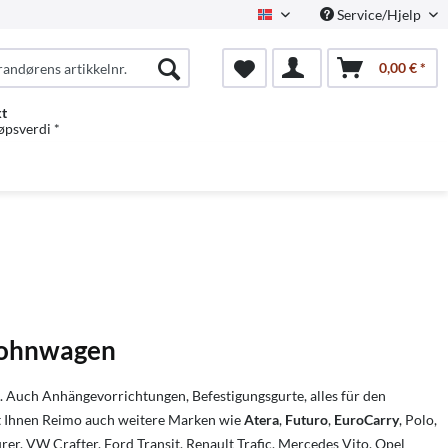
Service/Hjelp
Norwegian
0,00 € *
kt
jøpsverdi *
 Wohnwagen
Auch Anhängevorrichtungen, Befestigungsgurte, alles für den
t Ihnen Reimo auch weitere Marken wie
Atera
,
Futuro
,
EuroCarry
, Polo,
r, VW Crafter, Ford Transit, Renault Trafic, Mercedes Vito, Opel