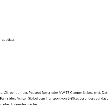
radträger.
o, Citroen Jumper, Peugeot Boxer oder VW T5 Camper ist begrenzt. Das
 Fahrräder
. Achten Sie bei dem Transport von
E-Bikes
besonders auf das 
ken über Folgendes machen: