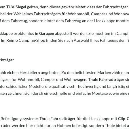
 dem
TÜV-Siegel
gelten, denn dieses gewährleistet, dass der Fahrradträge
ien bei der Wahl eines Fahrradträgers für Wohnmobil, Camper und Wohn
 auf dem Fahrzeug, sondern hinter dem Fahrzeug an der Heckklappe montie
ckklappe problemlos
in Garagen
abgestellt werden. Sie möchten im Camping
Im Reimo Camping-Shop finden Sie nach Auswahl Ihres Fahrzeugs den r
ckträger
ahlreichen Herstellern angeboten. Zu den beliebtesten Marken zählen un
kträgern für Wohnmobil, Camper und Wohnwagen.
Thule Fahrradträger
si
schiedlicher Modelle, die qualitativ sehr hochwertig und langfristig eine
zeichnen sich durch eine schnelle und einfache Montage sowie eine g
 Befestigungssysteme. Thule Fahrradträger für die Heckklappe mit
Clip-
äder werden hier nicht nur an Holmen befestigt, sondern Thule bietet a