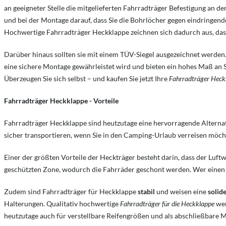
an geeigneter Stelle die mitgelieferten Fahrradträger Befestigung an 
und bei der Montage darauf, dass Sie die Bohrlöcher gegen eindringen
Hochwertige Fahrradträger Heckklappe zeichnen sich dadurch aus, dass s
Darüber hinaus sollten sie mit einem TÜV-Siegel ausgezeichnet werden. 
eine sichere Montage gewährleistet wird und bieten ein hohes Maß an St
Überzeugen Sie sich selbst – und kaufen Sie jetzt Ihre
Fahrradträger Heck
Fahrradträger Heckklappe - Vorteile
Fahrradträger Heckklappe sind heutzutage eine hervorragende Altern
sicher transportieren, wenn Sie in den Camping-Urlaub verreisen möcht
Einer der größten Vorteile der Heckträger besteht darin, dass der Luf
geschützten Zone, wodurch die Fahrräder geschont werden. Wer einen
Zudem sind Fahrradträger für Heckklappe
stabil
und weisen eine
solid
Halterungen. Qualitativ hochwertige
Fahrradträger für die Heckklappe
wer
heutzutage auch für verstellbare Reifengrößen und als abschließbare Mo