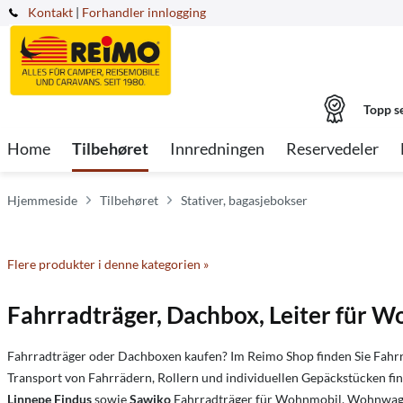
Kontakt
|
Forhandler innlogging
Topp s
Home
Tilbehøret
Innredningen
Reservedeler
Hjemmeside
Tilbehøret
Stativer, bagasjebokser
Flere produkter i denne kategorien »
Fahrradträger, Dachbox, Leiter für
Fahrradträger oder Dachboxen kaufen? Im Reimo Shop finden Sie Fahrr
Transport von Fahrrädern, Rollern und individuellen Gepäckstücken f
Linnepe Findus
sowie
Sawiko
Fahrradträger für Wohnmobil, Wohnwagen, 