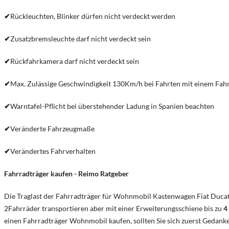
✔
Rückleuchten, Blinker dürfen nicht verdeckt werden
✔
Zusatzbremsleuchte darf nicht verdeckt sein
✔
Rückfahrkamera darf nicht verdeckt sein
✔
Max. Zulässige Geschwindigkeit 130Km/h bei Fahrten mit einem Fahr
✔
Warntafel-Pflicht bei überstehender Ladung in Spanien beachten
✔
Veränderte Fahrzeugmaße
✔
Verändertes Fahrverhalten
Fahrradträger kaufen - Reimo Ratgeber
Die Traglast der Fahrradträger für Wohnmobil Kastenwagen Fiat Ducat
2Fahrräder transportieren aber mit einer Erweiterungsschiene bis zu
4
einen Fahrradträger Wohnmobil kaufen, sollten Sie sich zuerst Gedan