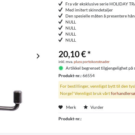
Fra vår eksklusive serie HOLIDAY T
Med imitert skinndetaljer
Den spesielle måten å presentere hånd
NULL
NULL
NULL
NULL
20,10 € *
inkl. mva.
pluss portokonstnader
Artikkel begrenset tilgjengelighet på 
Produkt-nr.:
66554
For bestillinger, vennligst bytt til den ty
Norge? Vennligst bruk vårt
forhandlers
Merk
Vurder
Produkt-nr.: