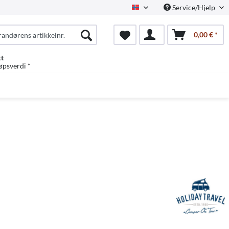
Service/Hjelp
Norwegian
0,00 € *
kt
jøpsverdi *