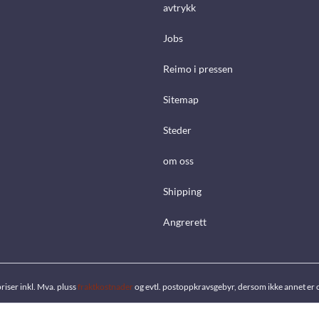
avtrykk
Jobs
Reimo i pressen
Sitemap
Steder
om oss
Shipping
Angrerett
priser inkl. Mva. pluss
fraktkostnader
og evtl. postoppkravsgebyr, dersom ikke annet er 