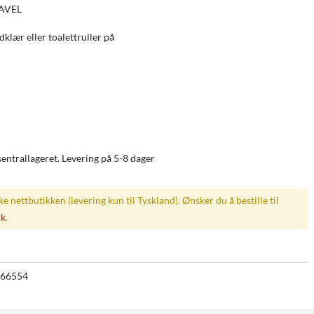
RAVEL
klær eller toalettruller på
sentrallageret. Levering på 5-8 dager
ske nettbutikken (levering kun til Tyskland). Ønsker du å bestille til
øk
.
66554