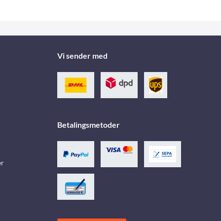
Vi sender med
Betalingsmetoder
er