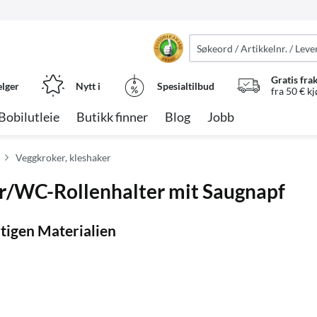
Gratis fra
elger
Nytt i
Spesialtilbud
fra 50 € k
Bobilutleie
Butikk finner
Blog
Jobb
Veggkroker, kleshaker
/WC-Rollenhalter mit Saugnapf
tigen Materialien