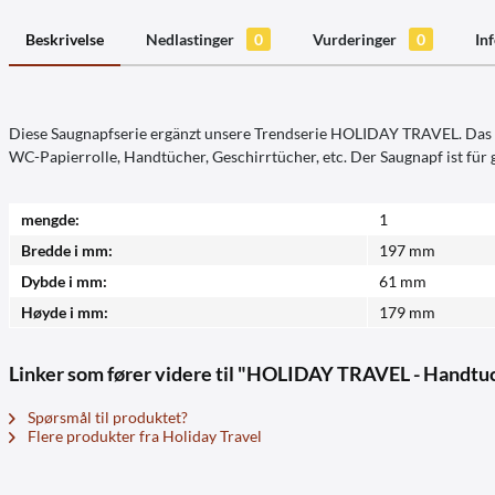
Beskrivelse
Nedlastinger
0
Vurderinger
0
In
Diese Saugnapfserie ergänzt unsere Trendserie HOLIDAY TRAVEL. Das De
WC-Papierrolle, Handtücher, Geschirrtücher, etc. Der Saugnapf ist für g
mengde:
1
Bredde i mm:
197 mm
Dybde i mm:
61 mm
Høyde i mm:
179 mm
Linker som fører videre til "HOLIDAY TRAVEL - Handtu
Spørsmål til produktet?
Flere produkter fra Holiday Travel