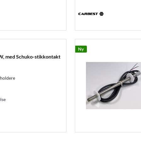
Ny
W, med Schuko-stikkontakt
eholdere
lse