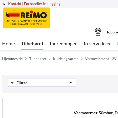
Kontakt
|
Forhandler innlogging
Topp s
Home
Tilbehøret
Innredningen
Reservedeler
Hjemmeside
Tilbehøret
Kulde og varme
Varmeelement 12V 
Filtrer
Varmvarmer 50mbar, D,