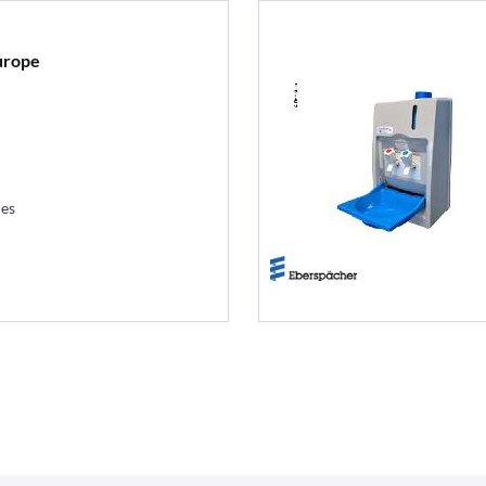
urope
les