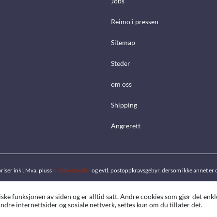
Jobs
Reimo i pressen
Sitemap
Steder
om oss
Shipping
Angrerett
priser inkl. Mva. pluss
fraktkostnader
og evtl. postoppkravsgebyr, dersom ikke annet er 
ke funksjonen av siden og er alltid satt. Andre cookies som gjør det enkl
ndre internettsider og sosiale nettverk, settes kun om du tillater det.