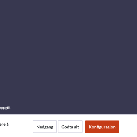
oppgitt
ere å
Nedgang
Godta alt
Konfigurasjon