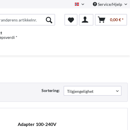
Service/Hjelp
Norwegian
0,00 € *
kt
jøpsverdi *
Sortering:
Adapter 100-240V