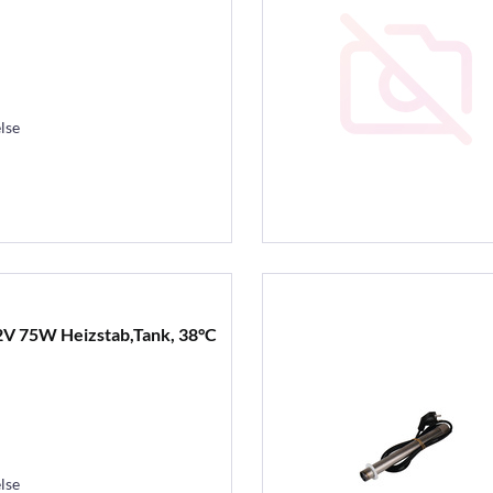
lse
2V 75W Heizstab,Tank, 38°C
lse