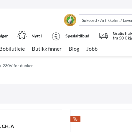
Gratis fra
elger
Nytt i
Spesialtilbud
fra 50 € k
Bobilutleie
Butikk finner
Blog
Jobb
+ 230V for dunker
 CH, A