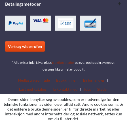
Betalingsmetoder
Vertrag widerrufen
* Alle priser inkl. Mva. pluss
fraktkostnader
og evtl. postoppkravsgebyr,
dersom ikke annet er oppgitt
Nedlastingsområde
Butikk finner
Bli forhandler
Last ned katalog
Ta kontakt med
Jobs
Steder
Denne siden benytter seg av cookies, som er nødvendige for den
tekniske funksjonen av siden og er alltid satt. Andre cookies som gjør
det enklere å bruke denne siden, er til for direkte marketing eller
interaksjon med andre internettsider og sosiale nettverk, settes kun
om du tillater det.