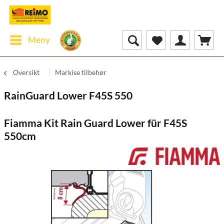
Meny
Oversikt
Markise tilbehør
RainGuard Lower F45S 550
Fiamma Kit Rain Guard Lower für F45S
550cm