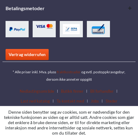
Betalingsmetoder
Vertrag widerrufen
* Alle priser inkl. Mva. pluss
fraktkostnader
og evtl. postoppkravsgebyr,
dersom ikke annet er oppgitt
Nedlastingsområde
Butikk finner
Bli forhandler
Last ned katalog
Ta kontakt med
Jobs
Steder
Denne siden benytter seg av cookies, som er nødvendige for den
tekniske funksjonen av siden og er alltid satt. Andre cookies som gjør
det enklere å bruke denne siden, er til for direkte marketing eller
interaksjon med andre internettsider og sosiale nettverk, settes kun
om du tillater det.