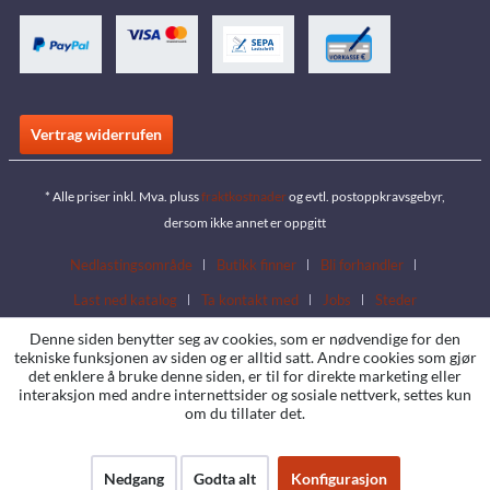
Vertrag widerrufen
* Alle priser inkl. Mva. pluss
fraktkostnader
og evtl. postoppkravsgebyr,
dersom ikke annet er oppgitt
Nedlastingsområde
Butikk finner
Bli forhandler
Last ned katalog
Ta kontakt med
Jobs
Steder
Denne siden benytter seg av cookies, som er nødvendige for den
tekniske funksjonen av siden og er alltid satt. Andre cookies som gjør
det enklere å bruke denne siden, er til for direkte marketing eller
interaksjon med andre internettsider og sosiale nettverk, settes kun
om du tillater det.
Nedgang
Godta alt
Konfigurasjon