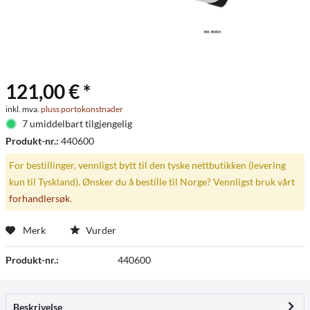
121,00 € *
inkl. mva.
pluss portokonstnader
7 umiddelbart tilgjengelig
Produkt-nr.:
440600
For bestillinger, vennligst bytt til den tyske nettbutikken (levering
kun til Tyskland). Ønsker du å bestille til Norge? Vennligst bruk vårt
forhandlersøk
.
Merk
Vurder
Produkt-nr.:
440600
Beskrivelse