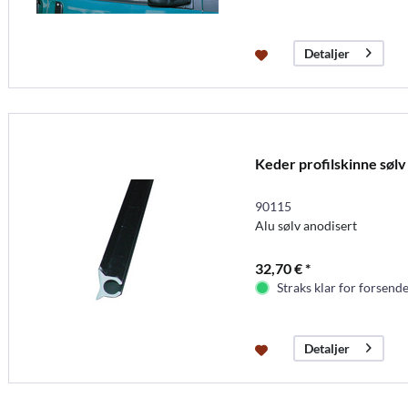
Detaljer
Keder profilskinne sølv
90115
Alu sølv anodisert
32,70 € *
Straks klar for forsende
Detaljer