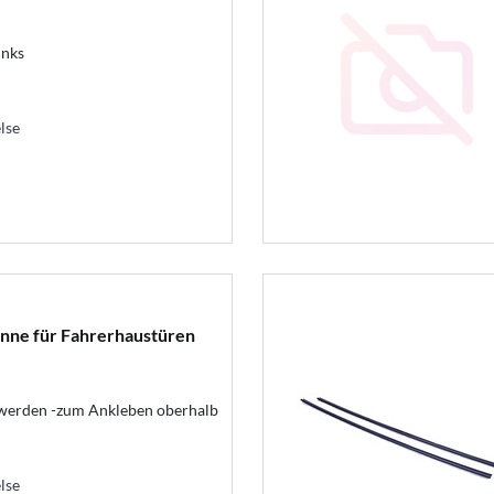
inks
lse
inne für Fahrerhaustüren
 werden -zum Ankleben oberhalb
lse