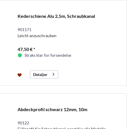
Kederschiene Alu 2,5m, Schraubkanal
901171
Leicht anzuschrauben
47,50 € *
Straks klar for forsendelse
Detaljer
Abdeckprofil schwarz 12mm, 10m
90122
Füllprofil für Schraubkanal, passt für alle Modelle