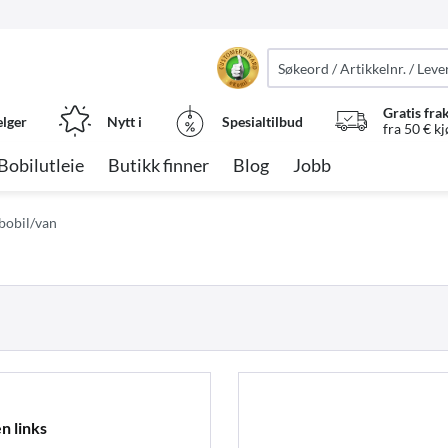
Gratis fra
elger
Nytt i
Spesialtilbud
fra 50 € k
Bobilutleie
Butikk finner
Blog
Jobb
l bobil/van
n links