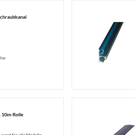
Schraubkanal
lse
, 10m-Rolle
 passt für alle Modelle