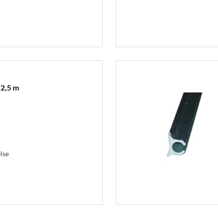
 2,5 m
lse