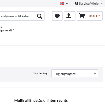
Service/Hjelp
Norwegian
0,00 € *
kt
jøpsverdi *
Sortering:
Multirail Endstück hinten rechts