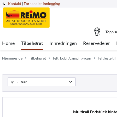
Kontakt
|
Forhandler innlogging
Topp s
Home
Tilbehøret
Innredningen
Reservedeler
Hjemmeside
Tilbehøret
Telt, bobil/campingvogn
Teltfeste ti
Filtrer
Multirail Endstück hinte