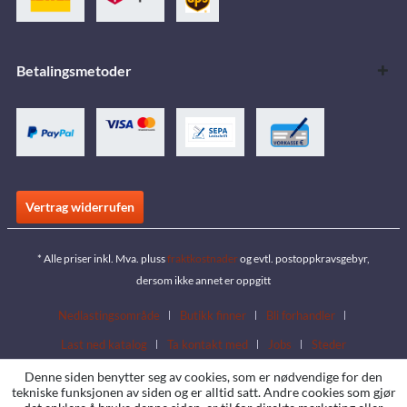
Betalingsmetoder
Vertrag widerrufen
* Alle priser inkl. Mva. pluss
fraktkostnader
og evtl. postoppkravsgebyr,
dersom ikke annet er oppgitt
Nedlastingsområde
Butikk finner
Bli forhandler
Last ned katalog
Ta kontakt med
Jobs
Steder
Denne siden benytter seg av cookies, som er nødvendige for den
tekniske funksjonen av siden og er alltid satt. Andre cookies som gjør