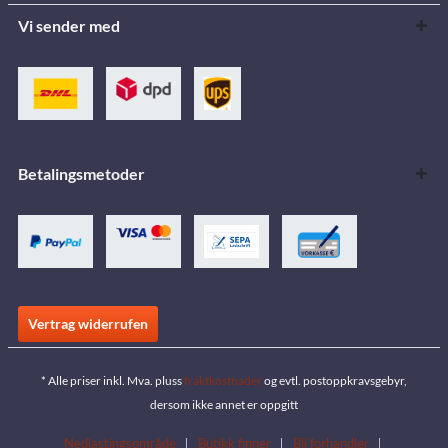
Vi sender med
Betalingsmetoder
Vertrag widerrufen
* Alle priser inkl. Mva. pluss
fraktkostnader
og evtl. postoppkravsgebyr,
dersom ikke annet er oppgitt
Nedlastingsområde
Butikk finner
Bli forhandler