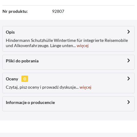
Nr produktu:
92807
Opis
Hindermann Schutzhülle Wintertime für integrierte Reisemobile
und Alkovenfahrzeuge. Länge unten...
więcej
Pliki do pobrania
Oceny
0
Czytaj, pisz oceny i prowadź dyskusje...
więcej
Informacje o producencie