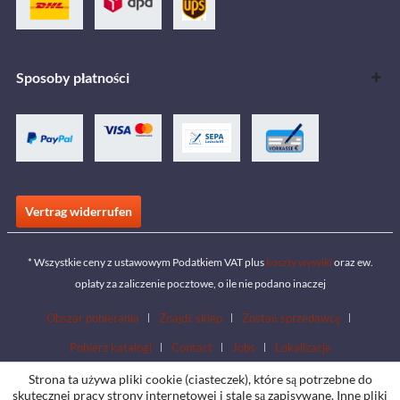
Sposoby płatności
Vertrag widerrufen
* Wszystkie ceny z ustawowym Podatkiem VAT plus
koszty wysyłki
oraz ew.
opłaty za zaliczenie pocztowe, o ile nie podano inaczej
Obszar pobierania
Znajdź sklep
Zostań sprzedawcą
Pobierz katalogi
Contact
Jobs
Lokalizacje
Strona ta używa pliki cookie (ciasteczek), które są potrzebne do
skutecznej pracy strony internetowej i stale są zapisywane. Inne pliki