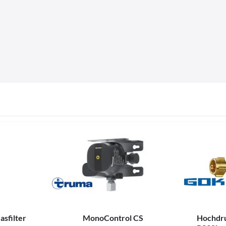
asfilter
MonoControl CS
Hochdru