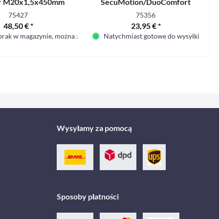
r M20x1,5x450mm
SecuMotion/DuoComfort
DE/AT/PL
75427
75356
48,50 € *
23,95 € *
brak w magazynie, można zamówić
Natychmiast gotowe do wysyłki
Wysyłamy za pomocą
Sposoby płatności