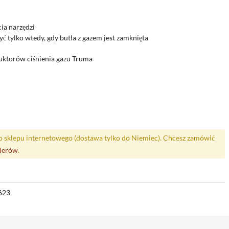
ia narzędzi
tylko wtedy, gdy butla z gazem jest zamknięta
uktorów ciśnienia gazu Truma
o sklepu internetowego (dostawa tylko do Niemiec). Chcesz zamówić
alerów
.
623