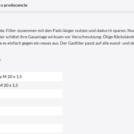
 o producencie
äte. Filter zusammen mit den Pads länger nutzen und dadurch sparen. Nur
lter schåtzt ihre Gasanlage wirksam vor Verschmutzung: Ölige Råckständ
Sie es einfach gegen ein neues aus. Der Gasfilter passt auf alle wand- und
)
y M 20 x 1,5
M 20 x 1,5