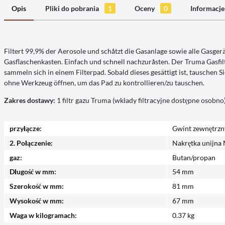
Opis
Pliki do pobrania
1
Oceny
0
Informacje
Filtert 99,9% der Aerosole und schåtzt die Gasanlage sowie alle Gasger
Gasflaschenkasten. Einfach und schnell nachzuråsten. Der Truma Gasfi
sammeln sich in einem Filterpad. Sobald dieses gesättigt ist, tauschen 
ohne Werkzeug öffnen, um das Pad zu kontrollieren/zu tauschen.
Zakres dostawy:
1 filtr gazu Truma (wkłady filtracyjne dostępne osobno
przyłącze:
Gwint zewnętrzn
2. Połączenie:
Nakrętka unijna 
gaz:
Butan/propan
Długość w mm:
54 mm
Szerokość w mm:
81 mm
Wysokość w mm:
67 mm
Waga w kilogramach:
0.37 kg