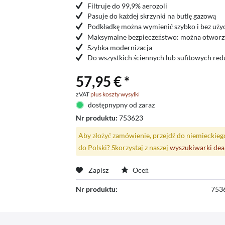
Filtruje do 99,9% aerozoli
Pasuje do każdej skrzynki na butlę gazową
Podkładkę można wymienić szybko i bez użyc
Maksymalne bezpieczeństwo: można otworzyć 
Szybka modernizacja
Do wszystkich ściennych lub sufitowych red
57,95 € *
zVAT
plus koszty wysyłki
dostępnypny od zaraz
Nr produktu:
753623
Aby złożyć zamówienie, przejdź do niemieckieg
do Polski? Skorzystaj z naszej
wyszukiwarki de
Zapisz
Oceń
Nr produktu:
753