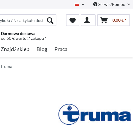
Serwis/Pomoc
Polish
0,00 € *
Darmowa dostawa
od 50 € warto?? zakupu *
Znajdź sklep
Blog
Praca
a Truma