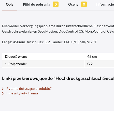
Opis
Pliki do pobrania
0
Oceny
0
Informacje
Nie wieder Versorgungsprobleme durch unterschiedliche Flaschenventi
Gasdruckregelanlagen SecuMotion, DuoControl CS, MonoControl CS un
Länge: 450mm. Anschluss: G.2. Länder: D/CH/F Shell/NL/PT
Długość w cm:
45 cm
1. Połączenie:
G.2
Linki przekierowujące do "Hochdruckgasschlauch Sec
Pytania dotyczące produktu?
Inne artykuły Truma