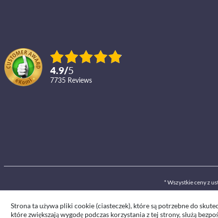
4.9
/
5
7735
reviews
* Wszystkie ceny z 
Strona ta używa pliki cookie (ciasteczek), które są potrzebne do skutec
które zwiększają wygodę podczas korzystania z tej strony, służą bezpo