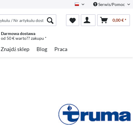
Serwis/Pomoc
Polish
0,00 € *
Darmowa dostawa
od 50 € warto?? zakupu *
Znajdź sklep
Blog
Praca