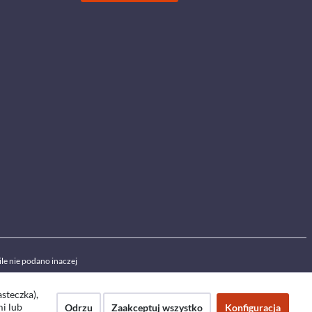
ile nie podano inaczej
asteczka),
mi lub
Odrzu
Zaakceptuj wszystko
Konfiguracja