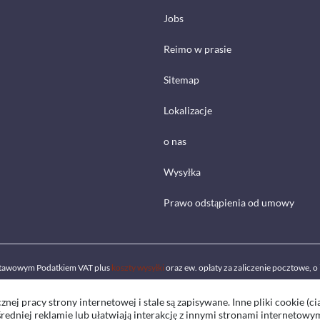
Jobs
Reimo w prasie
Sitemap
Lokalizacje
o nas
Wysyłka
Prawo odstąpienia od umowy
ustawowym Podatkiem VAT plus
koszty wysyłki
oraz ew. opłaty za zaliczenie pocztowe, o 
znej pracy strony internetowej i stale są zapisywane. Inne pliki cookie (ci
średniej reklamie lub ułatwiają interakcję z innymi stronami internetowy