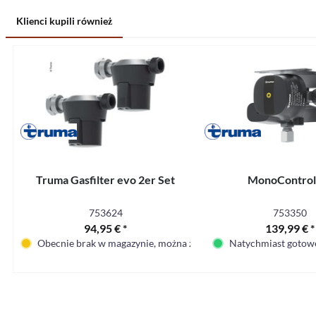
Klienci kupili również
Truma Gasfilter evo 2er Set
MonoControl
753624
753350
94,95 € *
139,99 € *
Obecnie brak w magazynie, można zamówić
Natychmiast gotowe