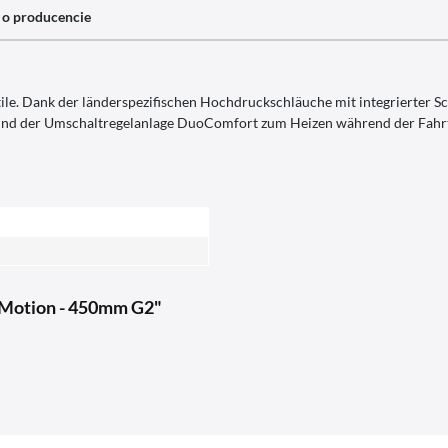
 o producencie
le. Dank der länderspezifischen Hochdruckschläuche mit integrierter S
d der Umschaltregelanlage DuoComfort zum Heizen während der Fahrt i
uMotion - 450mm G2"