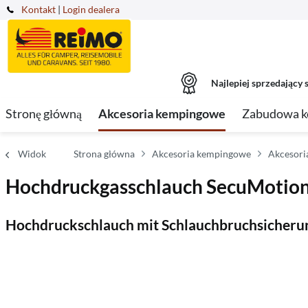
Kontakt
|
Login dealera
Najlepiej sprzedający s
Stronę główną
Akcesoria kempingowe
Zabudowa 
Widok
Strona główna
Akcesoria kempingowe
Akcesori
Hochdruckgasschlauch SecuMotio
Hochdruckschlauch mit Schlauchbruchsicheru