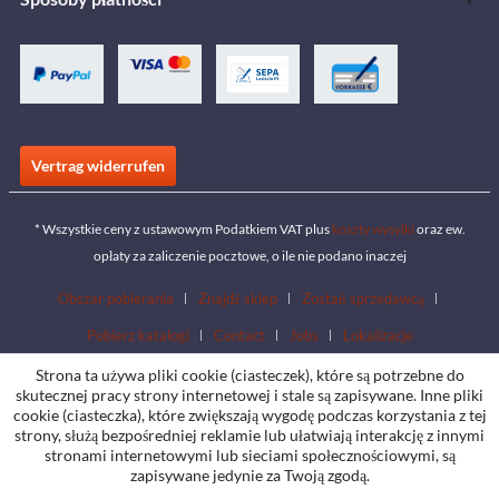
Vertrag widerrufen
* Wszystkie ceny z ustawowym Podatkiem VAT plus
koszty wysyłki
oraz ew.
opłaty za zaliczenie pocztowe, o ile nie podano inaczej
Obszar pobierania
Znajdź sklep
Zostań sprzedawcą
Pobierz katalogi
Contact
Jobs
Lokalizacje
Strona ta używa pliki cookie (ciasteczek), które są potrzebne do
skutecznej pracy strony internetowej i stale są zapisywane. Inne pliki
cookie (ciasteczka), które zwiększają wygodę podczas korzystania z tej
strony, służą bezpośredniej reklamie lub ułatwiają interakcję z innymi
stronami internetowymi lub sieciami społecznościowymi, są
zapisywane jedynie za Twoją zgodą.