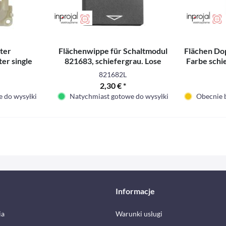
lter
Flächenwippe für Schaltmodul
Flächen Do
er single
821683, schiefergrau. Lose
Farbe schi
erpackt)
(unverpackt)
821682L
2,30 € *
 do wysyłki
Natychmiast gotowe do wysyłki
Obecnie 
Informacje
ia
Warunki usługi