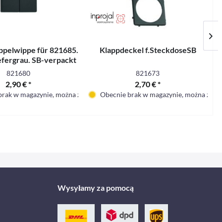
ppelwippe für 821685.
Klappdeckel f.SteckdoseSB
efergrau. SB-verpackt
821680
821673
2,90 € *
2,70 € *
brak w magazynie, można zamówić
Obecnie brak w magazynie, można zam
Wysyłamy za pomocą