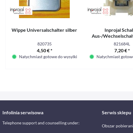
Wippe Universalschalter silber
Inprojal Scha
Aus-/Wechselschalt
switch, lose (unv
820735
821684L
4,50 € *
7,20 € *
Natychmiast gotowe do wysyłki
Natychmiast gotowe
Infolinia serwisowa
Serwis sklepu
Telephone support and counselling under:
Obszar pobieran