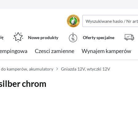
ię
Nowe produkty
Oferty specjalne
kempingowa
Czesci zamienne
Wynajem kamperów
a do kamperów, akumulatory
Gniazda 12V, wtyczki 12V
ilber chrom