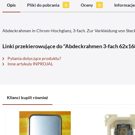
Opis
Pliki do pobrania
0
Oceny
0
Informacje
Abdeckrahmen in Chrom-Hochglanz, 3-fach. Zur Verkleidung von Steck
Linki przekierowujące do "Abdeckrahmen 3-fach 62x16
Pytania dotyczące produktu?
Inne artykuły INPROJAL
Klienci kupili również