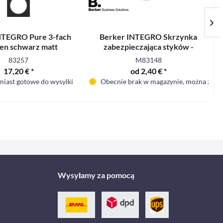
NTEGRO Pure 3-fach
Berker INTEGRO Skrzynka
n schwarz matt
zabezpieczająca styków -
83257
M83148
17,20 € *
od 2,40 € *
iast gotowe do wysyłki
Obecnie brak w magazynie, można zam
Wysyłamy za pomocą