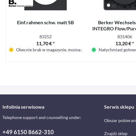
Einf.rahmen schw. matt SB
Berker Wechsels
INTEGRO Flow/Pur
matt SB
83252
831406
11,70 € *
13,20 € *
Obecnie brak w magazynie, można zamówić
Natychmiast gotowe
Infolinia serwisowa
Serwis sklepu
Telephone support and counselling under:
Obszar pobieran
+49 6150 8662-310
Znajdź sklep