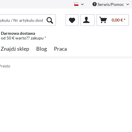
Serwis/Pomoc
Polish
0,00 € *
Darmowa dostawa
od 50 € warto?? zakupu *
Znajdź sklep
Blog
Praca
Presto