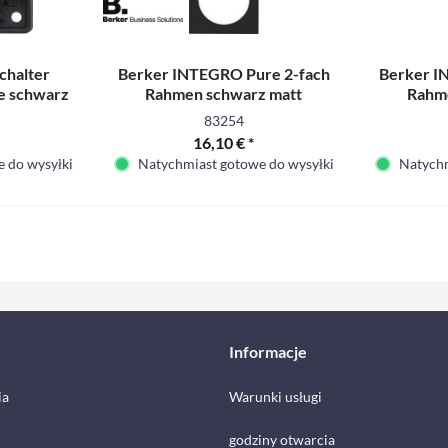
chalter
Berker INTEGRO Pure 2-fach
Berker I
e schwarz
Rahmen schwarz matt
Rahme
83254
16,10 € *
 do wysyłki
Natychmiast gotowe do wysyłki
Natychm
Informacje
ia
Warunki usługi
godziny otwarcia