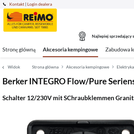
Kontakt
|
Login dealera
Najlepiej sprzedający s
Stronę główną
Akcesoria kempingowe
Zabudowa 
Widok
Strona główna
Akcesoria kempingowe
Elektryk
Berker INTEGRO Flow/Pure Seriens
Schalter 12/230V mit SChraubklemmen Granit