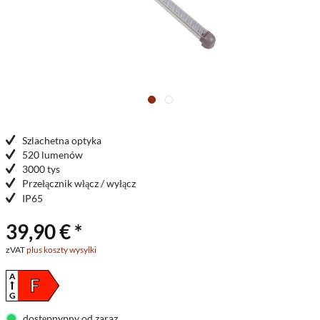
Szlachetna optyka
520 lumenów
3000 tys
Przełącznik włącz / wyłącz
IP65
39,90 € *
zVAT
plus koszty wysyłki
A
F
G
dostępnypny od zaraz