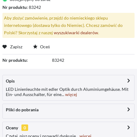
Nr produktu:
83242
Aby złożyć zamówienie, przejdź do niemieckiego sklepu
internetowego (dostawa tylko do Niemiec). Chcesz zamówić do
Polski? Skorzystaj z naszej
wyszukiwarki dealerów
.
Zapisz
Oceń
Nr produktu:
83242
Opis
LED Linienleuchte mit edler Optik durch Aluminiumgehäuse. Mit
Ein- und Ausschalter, für eine...
więcej
Pliki do pobrania
Oceny
0
Czytaj, pisz oceny i prowadź dyskusje...
więcej