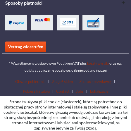
Sposoby płatności
Vertrag widerrufen
* Wszystkie ceny z ustawowym Podatkiem VAT plus
koszty wysyłki
oraz ew.
opłaty za zaliczenie pocztowe, o ile nie podano inaczej
Obszar pobierania
Znajdź sklep
Zostań sprzedawcą
Pobierz katalogi
Contact
Jobs
Lokalizacje
Strona ta używa pliki cookie (ciasteczek), które są potrzebne do
skutecznej pracy strony internetowej i stale są zapisywane. Inne pliki
cookie (ciasteczka), które zwiększają wygodę podczas korzystania z tej
strony, służą bezpośredniej reklamie lub ułatwiają interakcję z innymi
stronami internetowymi lub sieciami społecznościowymi, są
zapisywane jedynie za Twoją zgodą.