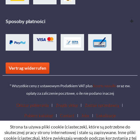
Sposoby płatności
Vertrag widerrufen
* Wszystkie ceny z ustawowym Podatkiem VAT plus
koszty wysyłki
oraz ew.
opłaty za zaliczenie pocztowe, o ile nie podano inaczej
Obszar pobierania
Znajdź sklep
Zostań sprzedawcą
Pobierz katalogi
Contact
Jobs
Lokalizacje
Strona ta używa pliki cookie (ciasteczek), które są potrzebne do
skutecznej pracy strony internetowej i stale są zapisywane. Inne pliki
cookie (ciasteczka), które zwiększają wygodę podczas korzystania z tej