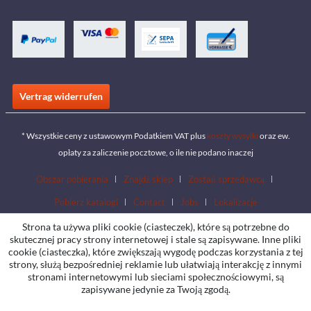
Vertrag widerrufen
* Wszystkie ceny z ustawowym Podatkiem VAT plus
koszty wysyłki
oraz ew.
opłaty za zaliczenie pocztowe, o ile nie podano inaczej
Obszar pobierania
Znajdź sklep
Zostań sprzedawcą
Pobierz katalogi
Contact
Jobs
Lokalizacje
Strona ta używa pliki cookie (ciasteczek), które są potrzebne do
skutecznej pracy strony internetowej i stale są zapisywane. Inne pliki
cookie (ciasteczka), które zwiększają wygodę podczas korzystania z tej
strony, służą bezpośredniej reklamie lub ułatwiają interakcję z innymi
stronami internetowymi lub sieciami społecznościowymi, są
zapisywane jedynie za Twoją zgodą.