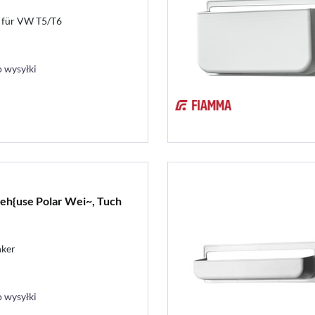
 für VW T5/T6
 wysyłki
eh{use Polar Wei~, Tuch
nker
 wysyłki