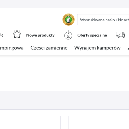
ię
Nowe produkty
Oferty specjalne
empingowa
Czesci zamienne
Wynajem kamperów