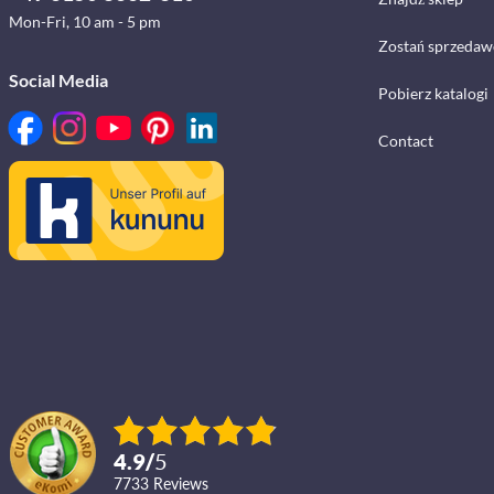
Mon-Fri, 10 am - 5 pm
Zostań sprzedaw
Social Media
Pobierz katalogi
Contact
4.9
/
5
7733
reviews