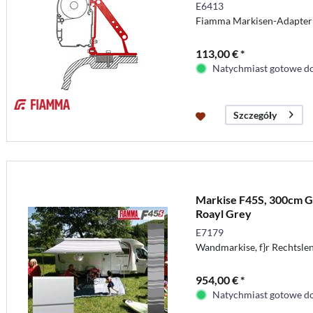
E6413
Fiamma Markisen-Adapter
113,00 € *
Natychmiast gotowe do
Szczegóły
Markise F45S, 300cm G
Roayl Grey
E7179
Wandmarkise, f}r Rechtsle
954,00 € *
Natychmiast gotowe do