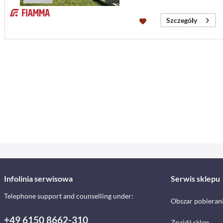
Szczegóły
Infolinia serwisowa
Serwis sklepu
Telephone support and counselling under:
Obszar pobieran
+49 6150 8662-310
Znajdź sklep