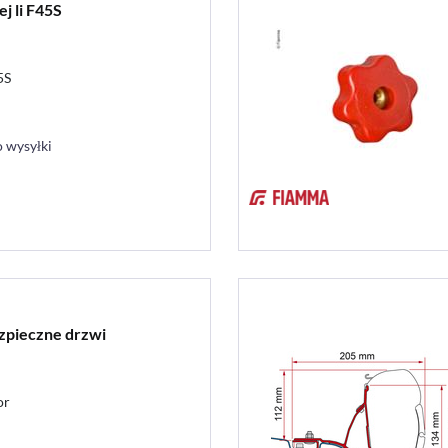
j li F45S
5S
 wysyłki
zpieczne drzwi
or