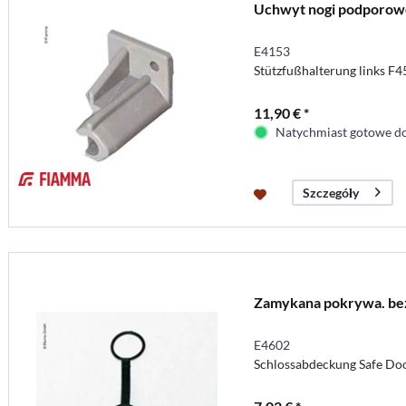
Uchwyt nogi podporowe
E4153
Stützfußhalterung links F4
11,90 € *
Natychmiast gotowe do
Szczegóły
Zamykana pokrywa. be
E4602
Schlossabdeckung Safe Do