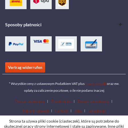
Sposoby płatności
Vertrag widerrufen
* Wszystkie ceny z ustawowym Podatkiem VAT plus
koszty wysyłki
oraz ew.
opłaty za zaliczenie pocztowe, o ile nie podano inaczej
Obszar pobierania
Znajdź sklep
Zostań sprzedawcą
Pobierz katalogi
Contact
Jobs
Lokalizacje
Strona ta używa pliki cookie (ciasteczek), które są potrzebne do
skutecznej pracy strony internetowej i stale są zapisywane. Inne pliki