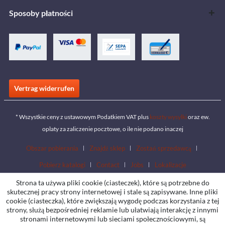
Sposoby płatności
Vertrag widerrufen
* Wszystkie ceny z ustawowym Podatkiem VAT plus
koszty wysyłki
oraz ew.
opłaty za zaliczenie pocztowe, o ile nie podano inaczej
Obszar pobierania
Znajdź sklep
Zostań sprzedawcą
Pobierz katalogi
Contact
Jobs
Lokalizacje
Strona ta używa pliki cookie (ciasteczek), które są potrzebne do
skutecznej pracy strony internetowej i stale są zapisywane. Inne pliki
cookie (ciasteczka), które zwiększają wygodę podczas korzystania z tej
strony, służą bezpośredniej reklamie lub ułatwiają interakcję z innymi
stronami internetowymi lub sieciami społecznościowymi, są