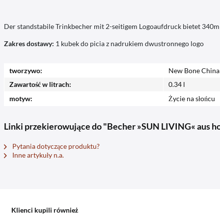
Der standstabile Trinkbecher mit 2-seitigem Logoaufdruck bietet 340ml
Zakres dostawy:
1 kubek do picia z nadrukiem dwustronnego logo
tworzywo:
New Bone China
Zawartość w litrach:
0.34 l
motyw:
Życie na słońcu
Linki przekierowujące do "Becher »SUN LIVING« aus h
Pytania dotyczące produktu?
Inne artykuły n.a.
Klienci kupili również