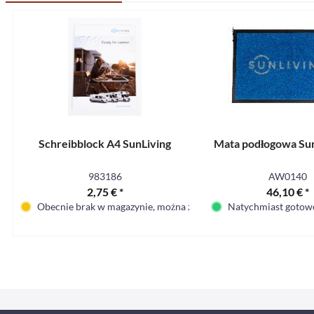
Schreibblock A4 SunLiving
Mata podłogowa Sun
983186
AW0140
2,75 € *
46,10 € *
Obecnie brak w magazynie, można zamówić
Natychmiast gotowe