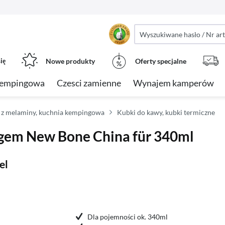
ię
Nowe produkty
Oferty specjalne
kempingowa
Czesci zamienne
Wynajem kamperów
 z melaminy, kuchnia kempingowa
Kubki do kawy, kubki termiczne
igem New Bone China für 340ml
el
Dla pojemności ok. 340ml