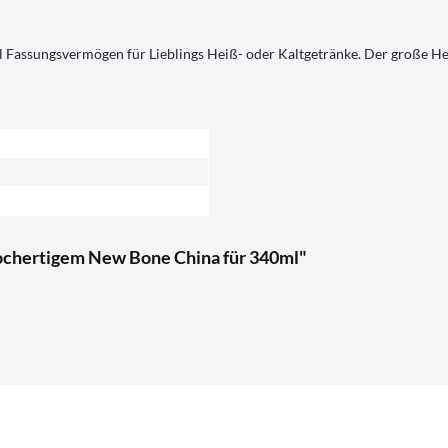
 Fassungsvermögen für Lieblings Heiß- oder Kaltgetränke. Der große Hen
ochertigem New Bone China für 340ml"