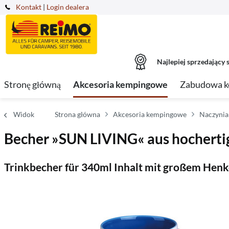
Kontakt
|
Login dealera
Najlepiej sprzedający s
Stronę główną
Akcesoria kempingowe
Zabudowa 
Widok
Strona główna
Akcesoria kempingowe
Naczynia
Becher »SUN LIVING« aus hochert
Trinkbecher für 340ml Inhalt mit großem Henk