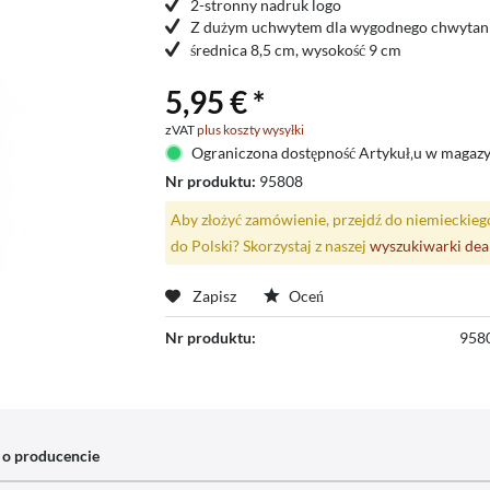
2-stronny nadruk logo
Z dużym uchwytem dla wygodnego chwytani
średnica 8,5 cm, wysokość 9 cm
5,95 € *
zVAT
plus koszty wysyłki
Ograniczona dostępność Artykuł‚u w magazy
Nr produktu:
95808
Aby złożyć zamówienie, przejdź do niemieckieg
do Polski? Skorzystaj z naszej
wyszukiwarki de
Zapisz
Oceń
Nr produktu:
958
 o producencie