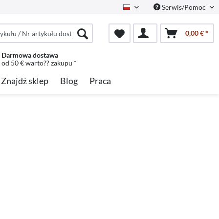
Serwis/Pomoc
Polish
0,00 € *
Darmowa dostawa
od 50 € warto?? zakupu *
Znajdź sklep
Blog
Praca