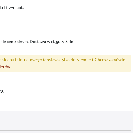
a i trzymania
nie centralnym. Dostawa w ciągu 5-8 dni
o sklepu internetowego (dostawa tylko do Niemiec). Chcesz zamówić
alerów
.
08