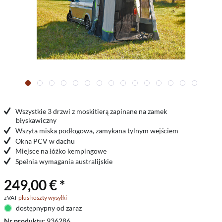
Wszystkie 3 drzwi z moskitierą zapinane na zamek
błyskawiczny
Wszyta miska podłogowa, zamykana tylnym wejściem
Okna PCV w dachu
Miejsce na łóżko kempingowe
Spełnia wymagania australijskie
249,00 € *
zVAT
plus koszty wysyłki
dostępnypny od zaraz
Nr produktu:
936286