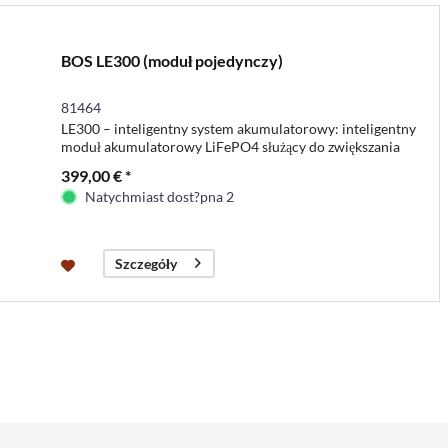
BOS LE300 (moduł pojedynczy)
81464
LE300 – inteligentny system akumulatorowy: inteligentny
moduł akumulatorowy LiFePO4 służący do zwiększania
pojemności akumulatorów kwasowo-ołowiowych, AGM
399,00 € *
lub żelowych
Natychmiast dost?pna 2
Szczegóły