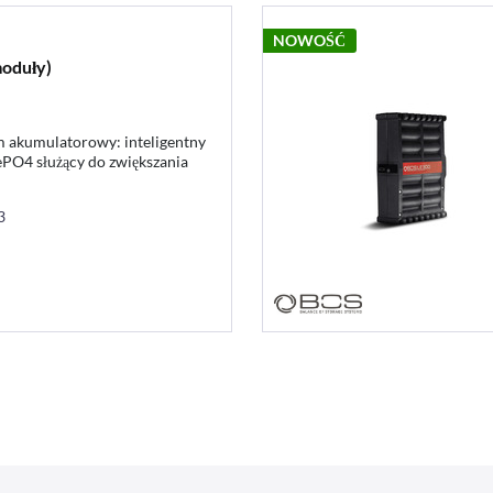
NOWOŚĆ
moduły)
m akumulatorowy: inteligentny
PO4 służący do zwiększania
w kwasowo-ołowiowych, AGM
3