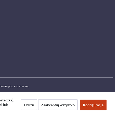
ile nie podano inaczej
asteczka),
mi lub
Odrzu
Zaakceptuj wszystko
Konfiguracja