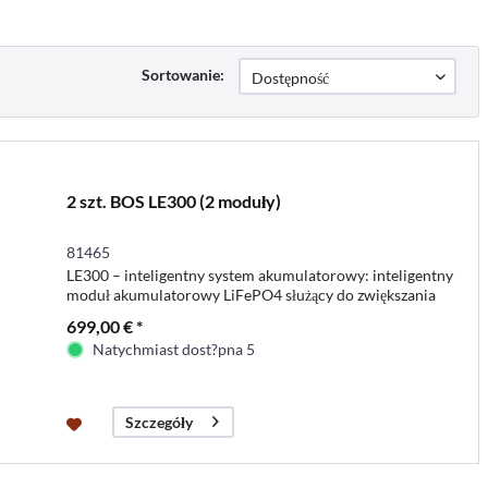
Sortowanie:
2 szt. BOS LE300 (2 moduły)
81465
LE300 – inteligentny system akumulatorowy: inteligentny
moduł akumulatorowy LiFePO4 służący do zwiększania
pojemności akumulatorów kwasowo-ołowiowych, AGM
699,00 € *
lub żelowych
Natychmiast dost?pna 5
Szczegóły