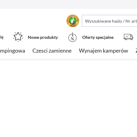
ię
Nowe produkty
Oferty specjalne
empingowa
Czesci zamienne
Wynajem kamperów