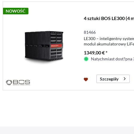
NOWOŚĆ
4 sztuki BOS LE300 (4 
81466
LE300 – inteligentny syste
moduł akumulatorowy LiFe
pojemności akumulatoró
1349,00 € *
lub żelowych
Natychmiast dost?pna 
Szczegóły