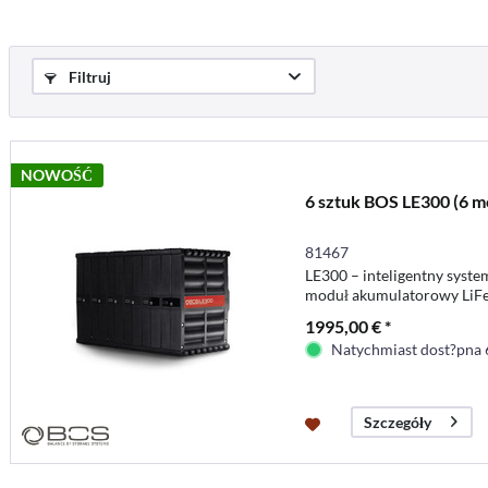
Filtruj
NOWOŚĆ
6 sztuk BOS LE300 (6 
81467
LE300 – inteligentny syste
moduł akumulatorowy LiFe
pojemności akumulatoró
1995,00 € *
lub żelowych
Natychmiast dost?pna 
Szczegóły