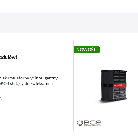
NOWOŚĆ
modułów)
m akumulatorowy: inteligentny
PO4 służący do zwiększania
w kwasowo-ołowiowych, AGM
6