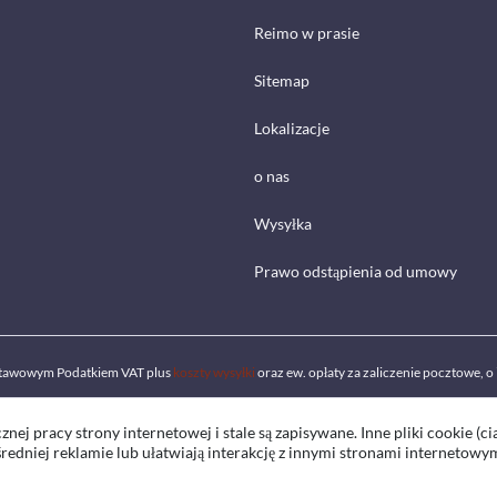
Reimo w prasie
Sitemap
Lokalizacje
o nas
Wysyłka
Prawo odstąpienia od umowy
ustawowym Podatkiem VAT plus
koszty wysyłki
oraz ew. opłaty za zaliczenie pocztowe, o 
znej pracy strony internetowej i stale są zapisywane. Inne pliki cookie (ci
średniej reklamie lub ułatwiają interakcję z innymi stronami internetowy