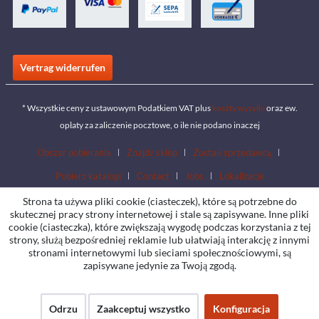
Vertrag widerrufen
* Wszystkie ceny z ustawowym Podatkiem VAT plus
koszty wysyłki
oraz ew.
opłaty za zaliczenie pocztowe, o ile nie podano inaczej
Obszar pobierania
Znajdź sklep
Zostań sprzedawcą
Pobierz katalogi
Contact
Jobs
Lokalizacje
Strona ta używa pliki cookie (ciasteczek), które są potrzebne do
skutecznej pracy strony internetowej i stale są zapisywane. Inne pliki
cookie (ciasteczka), które zwiększają wygodę podczas korzystania z tej
strony, służą bezpośredniej reklamie lub ułatwiają interakcję z innymi
stronami internetowymi lub sieciami społecznościowymi, są
zapisywane jedynie za Twoją zgodą.
Odrzu
Zaakceptuj wszystko
Konfiguracja