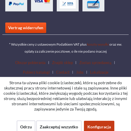
Vertrag widerrufen
* Wszystkie ceny z ustawowym Podatkiem VAT plus
koszty wysyłki
oraz ew.
opłaty za zaliczenie pocztowe, o ile nie podano inaczej
Obszar pobierania
Znajdź sklep
Zostań sprzedawcą
Pobierz katalogi
Contact
Jobs
Lokalizacje
Strona ta używa pliki cookie (ciasteczek), które są potrzebne do
skutecznej pracy strony internetowej i stale są zapisywane. Inne pliki
cookie (ciasteczka), które zwiększają wygodę podczas korzystania z tej
strony, służą bezpośredniej reklamie lub ułatwiają interakcję z innymi
stronami internetowymi lub sieciami społecznościowymi, są
zapisywane jedynie za Twoją zgodą.
Odrzu
Zaakceptuj wszystko
Konfiguracja