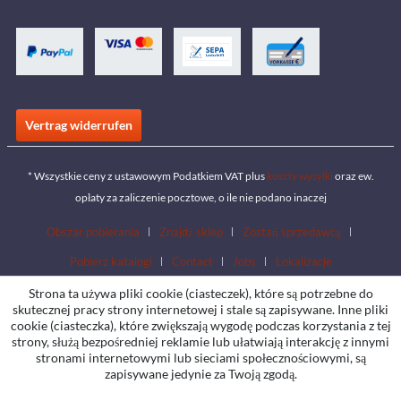
Vertrag widerrufen
* Wszystkie ceny z ustawowym Podatkiem VAT plus
koszty wysyłki
oraz ew.
opłaty za zaliczenie pocztowe, o ile nie podano inaczej
Obszar pobierania
Znajdź sklep
Zostań sprzedawcą
Pobierz katalogi
Contact
Jobs
Lokalizacje
Strona ta używa pliki cookie (ciasteczek), które są potrzebne do
skutecznej pracy strony internetowej i stale są zapisywane. Inne pliki
cookie (ciasteczka), które zwiększają wygodę podczas korzystania z tej
strony, służą bezpośredniej reklamie lub ułatwiają interakcję z innymi
stronami internetowymi lub sieciami społecznościowymi, są
zapisywane jedynie za Twoją zgodą.