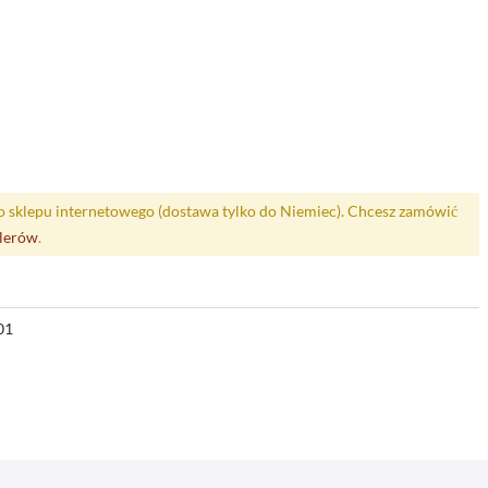
o sklepu internetowego (dostawa tylko do Niemiec). Chcesz zamówić
alerów
.
01