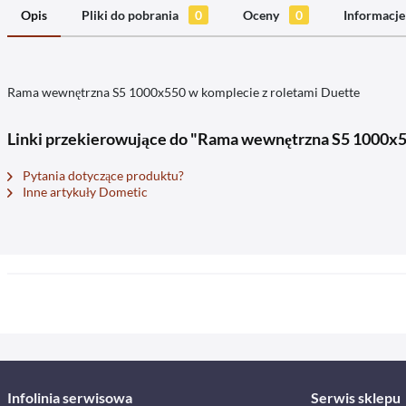
Opis
Pliki do pobrania
0
Oceny
0
Informacje
Rama wewnętrzna S5 1000x550 w komplecie z roletami Duette
Linki przekierowujące do "Rama wewnętrzna S5 1000x
Pytania dotyczące produktu?
Inne artykuły Dometic
Infolinia serwisowa
Serwis sklepu