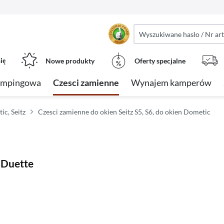
ię
Nowe produkty
Oferty specjalne
empingowa
Czesci zamienne
Wynajem kamperów
ic, Seitz
Czesci zamienne do okien Seitz S5, S6, do okien Dometic
 Duette