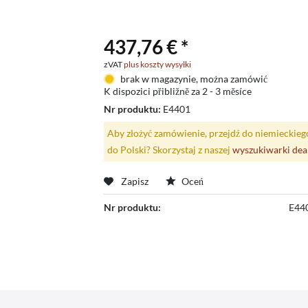
437,76 € *
zVAT
plus koszty wysyłki
brak w magazynie, można zamówić
K dispozici přibližně za 2 - 3 měsíce
Nr produktu:
E4401
Aby złożyć zamówienie, przejdź do niemieckieg
do Polski? Skorzystaj z naszej
wyszukiwarki de
Zapisz
Oceń
Nr produktu:
E44