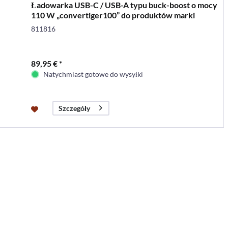
Ładowarka USB-C / USB-A typu buck-boost o mocy
110 W „convertiger100” do produktów marki
Berker,...
811816
89,95 € *
Natychmiast gotowe do wysyłki
Szczegóły