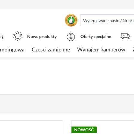
ię
Nowe produkty
Oferty specjalne
empingowa
Czesci zamienne
Wynajem kamperów
NOWOŚĆ