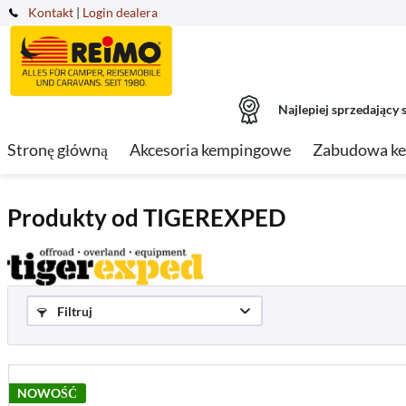
Kontakt
|
Login dealera
Najlepiej sprzedający s
Stronę główną
Akcesoria kempingowe
Zabudowa k
Produkty od TIGEREXPED
Filtruj
NOWOŚĆ