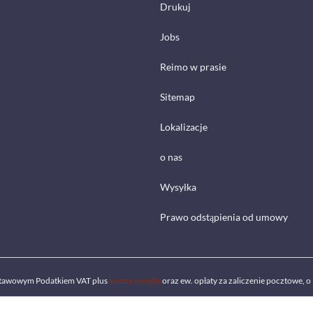
Drukuj
Jobs
Reimo w prasie
Sitemap
Lokalizacje
o nas
Wysyłka
Prawo odstąpienia od umowy
ustawowym Podatkiem VAT plus
koszty wysyłki
oraz ew. opłaty za zaliczenie pocztowe, o 