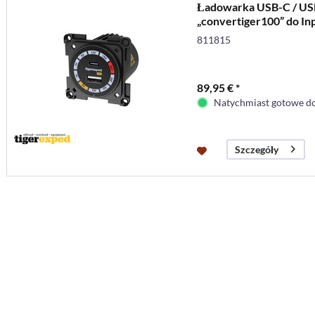
Ładowarka USB-C / USB
„convertiger100” do Inp
montażowej
811815
89,95 € *
Natychmiast gotowe do
Szczegóły