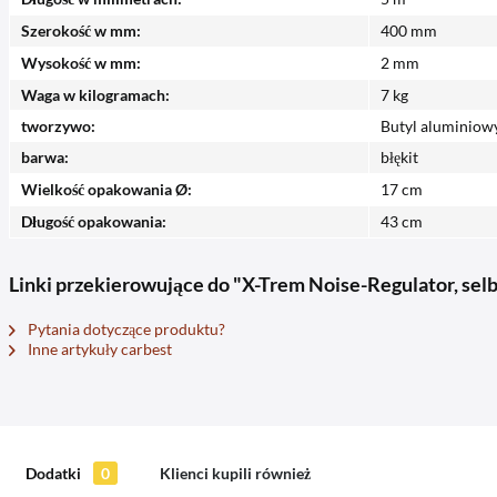
Szerokość w mm:
400 mm
Wysokość w mm:
2 mm
Waga w kilogramach:
7 kg
tworzywo:
Butyl aluminiow
barwa:
błękit
Wielkość opakowania Ø:
17 cm
Długość opakowania:
43 cm
Linki przekierowujące do "X-Trem Noise-Regulator, se
Pytania dotyczące produktu?
Inne artykuły carbest
Dodatki
0
Klienci kupili również