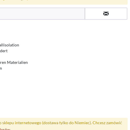
lisolation
ndert
eren Materialien
en
o sklepu internetowego (dostawa tylko do Niemiec). Chcesz zamówić
alerów
.