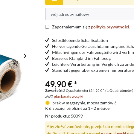
Zapoznałem/am się z
polityką prywatności
.
Selbstklebende Schallisolation
Hervorragende Geräuschdämmung und Schal
Mitschwingen der Fahrzeugteile wird verhi
Besseres Klangbild im Fahrzeug
Leichtere Verarbeitung im Vergleich zu and
Standhaft gegenüber extremen Temperatur
49,90 € *
Zawartość:
2 Quadratmeter (24,95 € * / 1 Quadratmeter)
zVAT
plus koszty wysyłki
brak w magazynie, można zamówić
K dispozici přibližně za 1 - 2 měsíce
Nr produktu:
50099
Aby złożyć zamówienie, przejdź do niemieckieg
do Polski? Skorzystaj z naszej
wyszukiwarki de