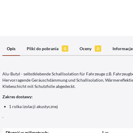
Opis
Pliki do pobrania
0
Oceny
0
Informacje
Alu-Butyl - selbstklebende Schallisolation für Fahrzeuge z.B. Fahrzeu
Hervorragende Geräuschdämmung und Schallisolation, Wärmereflektier
Klebeschicht mit Schutzfolie abgedeckt.
Zakres dostawy:
1 rolka izolacji akustycznej
.
Długość w milimetrach:
5 m