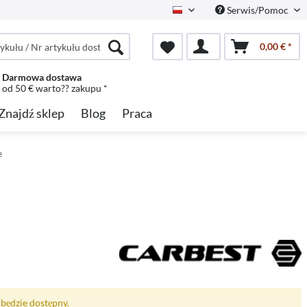
Serwis/Pomoc
Polish
0,00 € *
Darmowa dostawa
od 50 € warto?? zakupu *
Znajdź sklep
Blog
Praca
e
będzie dostępny.