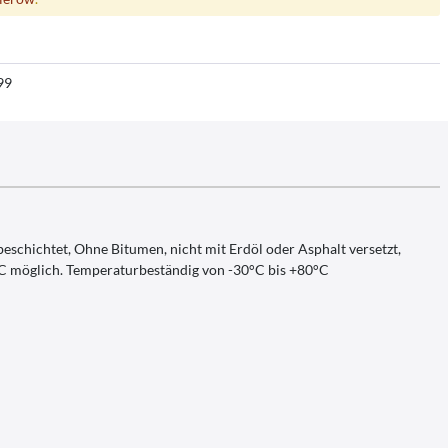
99
eschichtet, Ohne Bitumen, nicht mit Erdöl oder Asphalt versetzt,
°C möglich. Temperaturbeständig von -30°C bis +80°C