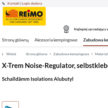
Kontakt
|
Login dealera
Najlepiej sprzedający s
Stronę główną
Akcesoria kempingowe
Zabudowa k
Widok
Strona główna
Zabudowa kempingowa
Materia
X-Trem Noise-Regulator, selbstkle
Schalldämm Isolations Alubutyl