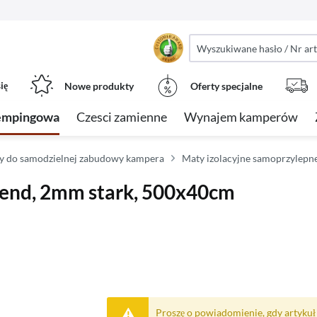
ię
Nowe produkty
Oferty specjalne
empingowa
Czesci zamienne
Wynajem kamperów
ly do samodzielnej zabudowy kampera
Maty izolacyjne samoprzylepn
bend, 2mm stark, 500x40cm
Proszę o powiadomienie, gdy artykuł 