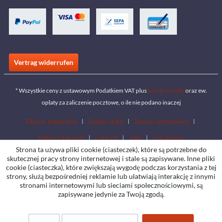
Vertrag widerrufen
* Wszystkie ceny z ustawowym Podatkiem VAT plus
koszty wysyłki
oraz ew.
opłaty za zaliczenie pocztowe, o ile nie podano inaczej
Obszar pobierania
Znajdź sklep
Zostań sprzedawcą
Pobierz katalogi
Contact
Jobs
Lokalizacje
Strona ta używa pliki cookie (ciasteczek), które są potrzebne do
skutecznej pracy strony internetowej i stale są zapisywane. Inne pliki
cookie (ciasteczka), które zwiększają wygodę podczas korzystania z tej
strony, służą bezpośredniej reklamie lub ułatwiają interakcję z innymi
stronami internetowymi lub sieciami społecznościowymi, są
zapisywane jedynie za Twoją zgodą.