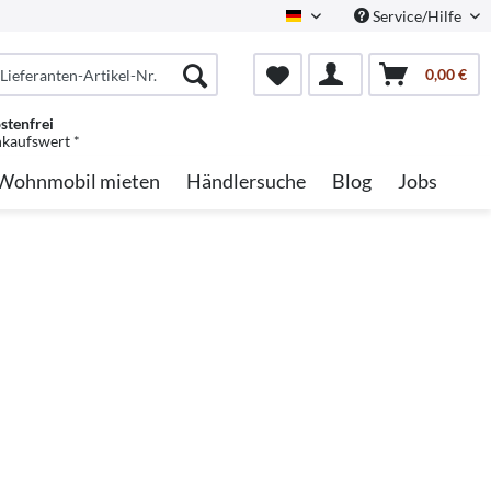
Service/Hilfe
German
0,00 €
stenfrei
nkaufswert *
Wohnmobil mieten
Händlersuche
Blog
Jobs