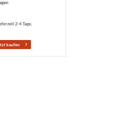
agen
eferzeit 2-4 Tage.
tzt kaufen