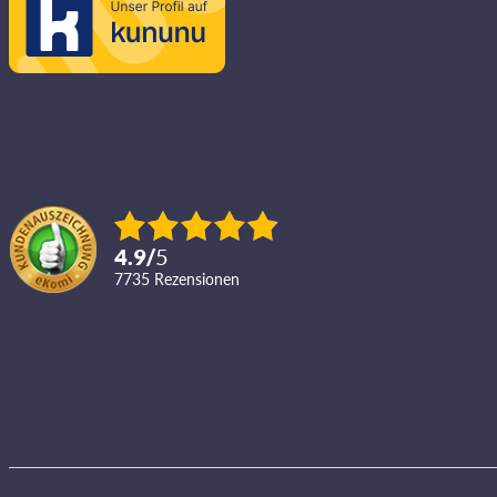
4.9
/
5
7735
Rezensionen