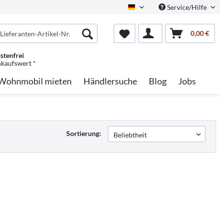
Service/Hilfe
German
0,00 €
stenfrei
nkaufswert *
Wohnmobil mieten
Händlersuche
Blog
Jobs
Sortierung: