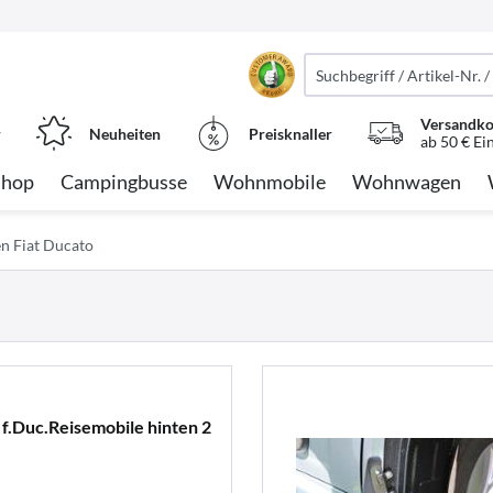
Versandko
r
Neuheiten
Preisknaller
ab 50 € Ei
Shop
Campingbusse
Wohnmobile
Wohnwagen
n Fiat Ducato
f.Duc.Reisemobile hinten 2