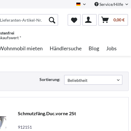
Service/Hilfe
German
0,00 €
stenfrei
nkaufswert *
Wohnmobil mieten
Händlersuche
Blog
Jobs
Sortierung:
Schmutzfäng.Duc.vorne 2St
912151