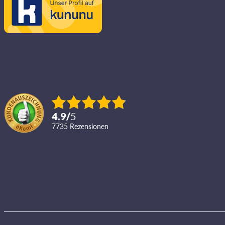
4.9
/
5
7735
Rezensionen