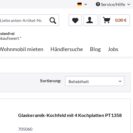
Service/Hilfe
German
0,00 €
stenfrei
nkaufswert *
Wohnmobil mieten
Händlersuche
Blog
Jobs
Sortierung:
Glaskeramik-Kochfeld mit 4 Kochplatten PT1358
705060