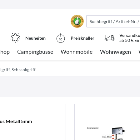
Versandko
r
Neuheiten
Preisknaller
ab 50 € Ei
Shop
Campingbusse
Wohnmobile
Wohnwagen
griff, Schrankgriff
aus Metall 5mm