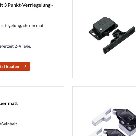
t 3 Punkt-Verriegelung -
erriegelung, chrom matt
eferzeit 2-4 Tage.
tzt kaufen
lber matt
eßeinheit