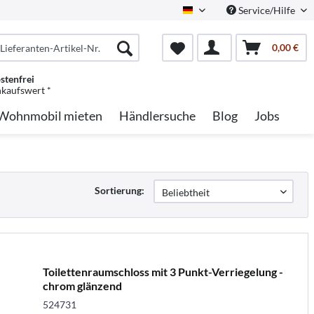
Service/Hilfe
German
0,00 €
stenfrei
nkaufswert *
Wohnmobil mieten
Händlersuche
Blog
Jobs
Sortierung:
Toilettenraumschloss mit 3 Punkt-Verriegelung -
chrom glänzend
524731