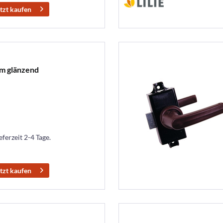
tzt kaufen
om glänzend
eferzeit 2-4 Tage.
tzt kaufen