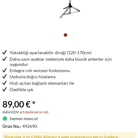
Yüksekliği ayarlanabilir direği (120-170cm)
Daha uzun ayaklar nedeniyle daha büyük antenler için
uygundur
Entegre ruh seviyesi fonksiyonu
Uyduyla doğru hizalama
Hızlı açılan bağlantı elemanları ile
Özellikle ışık
89,00 € *
dahil KDV
artı teslimat ücreti
hemen mevcut
Ürün No.:
492690
Siparişler için lütfen Almanca web mağazasına geçin (sadece