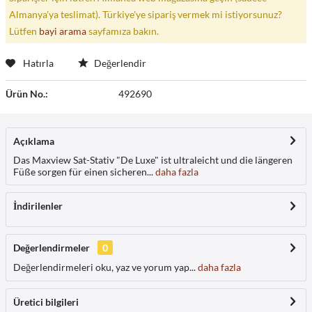
Almanya'ya teslimat). Türkiye'ye sipariş vermek mi istiyorsunuz?
Lütfen
bayi arama
sayfamıza bakın.
Hatırla
Değerlendir
Ürün No.:
492690
Açıklama
Das Maxview Sat-Stativ "De Luxe" ist ultraleicht und die längeren
Füße sorgen für einen sicheren...
daha fazla
İndirilenler
Değerlendirmeler
0
Değerlendirmeleri oku, yaz ve yorum yap...
daha fazla
Üretici bilgileri