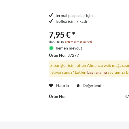
termal paspaslar için
Isoflex için, 7 katlı
7,95 € *
dahil KDV
artı teslimat ücreti
hemen mevcut
Ürün No.:
37277
Siparişler için lütfen Almanca web mağazasın
istiyorsunuz? Lütfen
bayi arama
sayfamıza b
Hatırla
Değerlendir
Ürün No.:
3