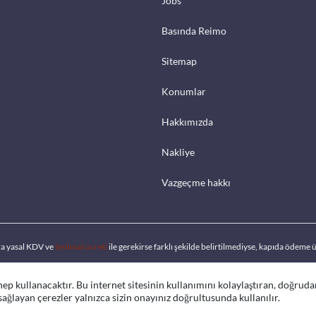
Jobs
Basında Reimo
Sitemap
Konumlar
Hakkımızda
Nakliye
Vazgeçme hakkı
ra yasal KDV ve
teslimat ücreti
ile gerekirse farklı şekilde belirtilmediyse, kapıda ödeme ü
 hep kullanacaktır. Bu internet sitesinin kullanımını kolaylaştıran, doğrud
 sağlayan çerezler yalnızca sizin onayınız doğrultusunda kullanılır.