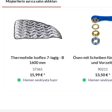
Müşterilerin ayrıca satın aldıkları
Thermofolie Isoflex 7-lagig - B
Ösen mit Scheiben fü
1600 mm
und Vorzel
37365
90211
15,99 € *
13,50 € *
Hemen sevkiyata hazır
Hemen sevkiyat