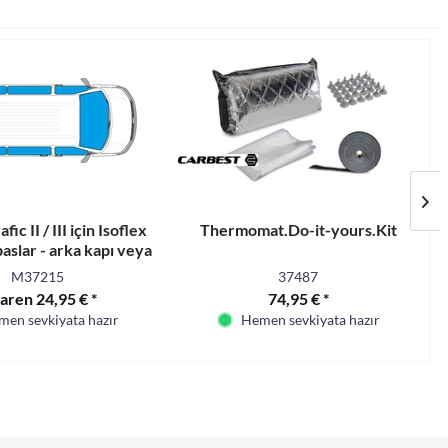
fic II / III için Isoflex
Thermomat.Do-it-yours.Kit
aslar - arka kapı veya
komple set -
M37215
37487
baren 24,95 € *
74,95 € *
en sevkiyata hazır
Hemen sevkiyata hazır