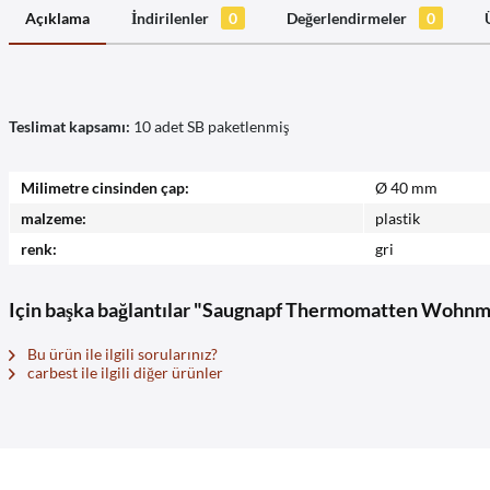
Açıklama
İndirilenler
0
Değerlendirmeler
0
Teslimat kapsamı:
10 adet SB paketlenmiş
Milimetre cinsinden çap:
Ø 40 mm
malzeme:
plastik
renk:
gri
Için başka bağlantılar "Saugnapf Thermomatten Wohnm
Bu ürün ile ilgili sorularınız?
carbest ile ilgili diğer ürünler