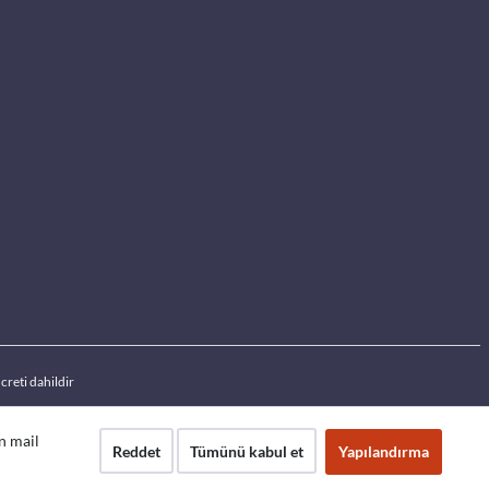
creti dahildir
an mail
Reddet
Tümünü kabul et
Yapılandırma