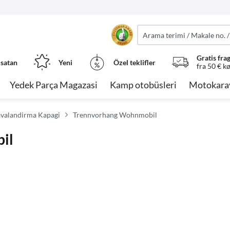
Gratis fra
 satan
Yeni
Özel teklifler
fra 50 € k
Yedek Parça Magazasi
Kamp otobüsleri
Motokara
avalandirma Kapagi
Trennvorhang Wohnmobil
il