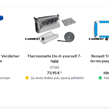
r Vordächer
Thermomatte Do-it-yourself 7-
Renault Tra
te
lagig
termo pasp
37285
73,95 € *
iti
a hazır
Şu anda stokta yok, sipariş edilebilir
Hem