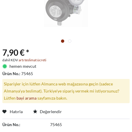
7,90 € *
dahil KDV
artı teslimat ücreti
hemen mevcut
Ürün No.:
75465
Siparişler için lütfen Almanca web mağazasına geçin (sadece
Almanya'ya teslimat). Türkiye'ye sipariş vermek mi istiyorsunuz?
Lütfen
bayi arama
sayfamıza bakın.
Hatırla
Değerlendir
Ürün No.:
75465