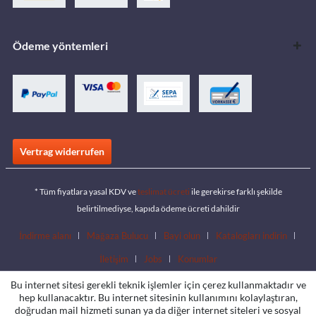
Ödeme yöntemleri
Vertrag widerrufen
* Tüm fiyatlara yasal KDV ve
teslimat ücreti
ile gerekirse farklı şekilde
belirtilmediyse, kapıda ödeme ücreti dahildir
İndirme alanı
Mağaza Bulucu
Bayi olun
Katalogları indirin
İletişim
Jobs
Konumlar
Bu internet sitesi gerekli teknik işlemler için çerez kullanmaktadır ve
hep kullanacaktır. Bu internet sitesinin kullanımını kolaylaştıran,
doğrudan mail hizmeti sunan ya da diğer internet siteleri ve sosyal