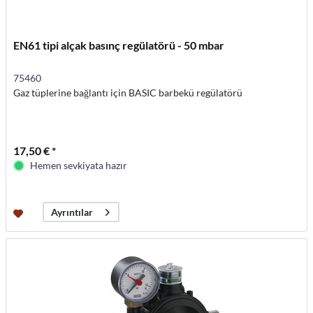
EN61 tipi alçak basınç regülatörü - 50 mbar
75460
Gaz tüplerine bağlantı için BASIC barbekü regülatörü
17,50 € *
Hemen sevkiyata hazır
Ayrıntılar