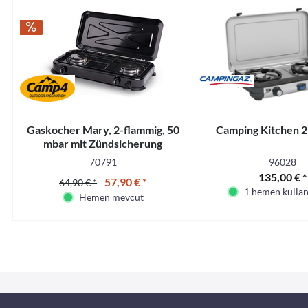
Gaskocher Mary, 2-flammig, 50
Camping Kitchen 2
mbar mit Zündsicherung
70791
96028
135,00 € *
57,90 € *
64,90 € *
1 hemen kullanı
Hemen mevcut