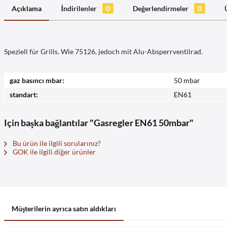
Açıklama
İndirilenler
0
Değerlendirmeler
0
Speziell für Grills. Wie 75126, jedoch mit Alu-Absperrventilrad.
gaz basıncı mbar:
50 mbar
standart:
EN61
Için başka bağlantılar "Gasregler EN61 50mbar"
Bu ürün ile ilgili sorularınız?
GOK ile ilgili diğer ürünler
Müşterilerin ayrıca satın aldıkları