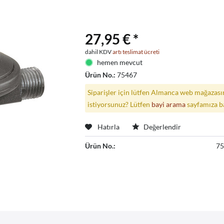
27,95 € *
dahil KDV
artı teslimat ücreti
hemen mevcut
Ürün No.:
75467
Siparişler için lütfen Almanca web mağazasın
istiyorsunuz? Lütfen
bayi arama
sayfamıza b
Hatırla
Değerlendir
Ürün No.:
7