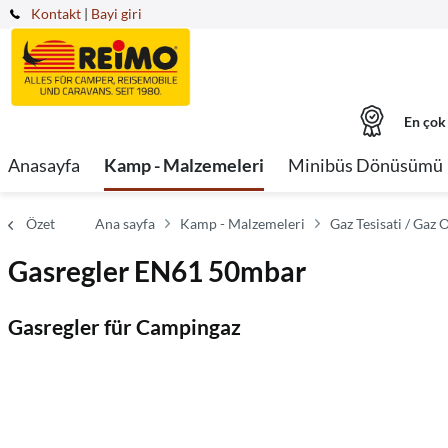
Kontakt
|
Bayi giri
En çok
Anasayfa
Kamp - Malzemeleri
Minibüs Dönüsümü
Özet
Ana sayfa
Kamp - Malzemeleri
Gaz Tesisati / Gaz
Gasregler EN61 50mbar
Gasregler für Campingaz