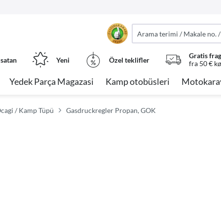
Gratis fra
 satan
Yeni
Özel teklifler
fra 50 € k
Yedek Parça Magazasi
Kamp otobüsleri
Motokara
 Ocagi / Kamp Tüpü
Gasdruckregler Propan, GOK