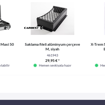
 Maxi 50
Saklama fileli alüminyum çerçeve
X-Trem S
M, siyah
461943
29,95 € *
labilir
Hemen sevkiyata hazır
Hem