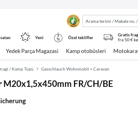
Gratis fra
 satan
Yeni
Özel teklifler
fra 50 € k
Yedek Parça Magazasi
Kamp otobüsleri
Motokara
 Ocagi / Kamp Tüpü
Gasschlauch Wohnmobil + Caravan
bar M20x1,5x450mm FR/CH/BE
sicherung