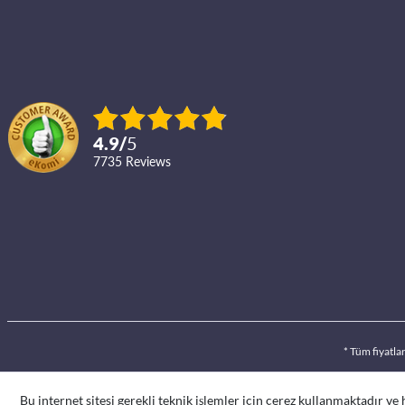
4.9
/
5
7735
reviews
* Tüm fiyatla
Bu internet sitesi gerekli teknik işlemler için çerez kullanmaktadır ve