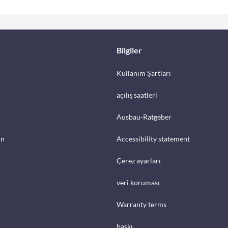
Bilgiler
Kullanım Şartları
açılış saatleri
Ausbau-Ratgeber
in
Accessibility statement
Çerez ayarları
veri koruması
Warranty terms
baskı