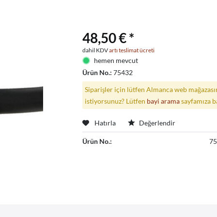
48,50 € *
dahil KDV
artı teslimat ücreti
hemen mevcut
Ürün No.:
75432
Siparişler için lütfen Almanca web mağazasın
istiyorsunuz? Lütfen
bayi arama
sayfamıza b
Hatırla
Değerlendir
Ürün No.:
7