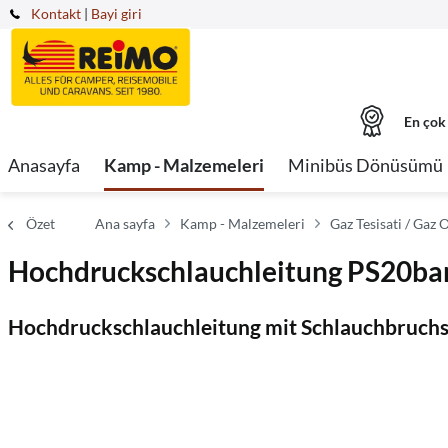
Kontakt
|
Bayi giri
En çok
Anasayfa
Kamp - Malzemeleri
Minibüs Dönüsümü
Özet
Ana sayfa
Kamp - Malzemeleri
Gaz Tesisati / Gaz
Hochdruckschlauchleitung PS20
Hochdruckschlauchleitung mit Schlauchbruch