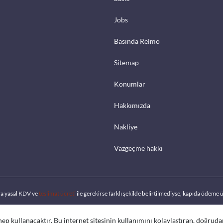
Jobs
Basında Reimo
Sitemap
Konumlar
Hakkımızda
Nakliye
Vazgeçme hakkı
ra yasal KDV ve
teslimat ücreti
ile gerekirse farklı şekilde belirtilmediyse, kapıda ödeme ü
 hep kullanacaktır. Bu internet sitesinin kullanımını kolaylaştıran, doğrud