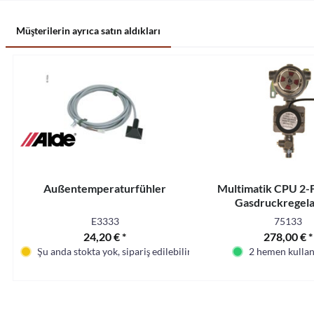
Müşterilerin ayrıca satın aldıkları
Außentemperaturfühler
Multimatik CPU 2-
Gasdruckregela
E3333
75133
24,20 € *
278,00 € *
Şu anda stokta yok, sipariş edilebilir
2 hemen kullanı