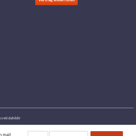
creti dahildir
an mail