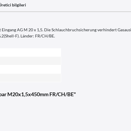
Üretici bilgileri
t Eingang AG M 20 x 1,5. Die Schlauchbruchsicherung verhindert Gasaus
.2(Shell-F). Länder: FR/CH/BE.
S20bar M20x1,5x450mm FR/CH/BE"