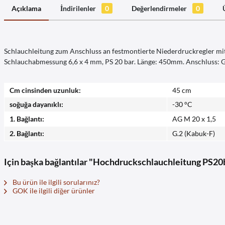
Açıklama
İndirilenler
0
Değerlendirmeler
0
Schlauchleitung zum Anschluss an festmontierte Niederdruckregler mi
Schlauchabmessung 6,6 x 4 mm, PS 20 bar. Länge: 450mm. Anschluss: G
Cm cinsinden uzunluk:
45 cm
soğuğa dayanıklı:
-30 °C
1. Bağlantı:
AG M 20 x 1,5
2. Bağlantı:
G.2 (Kabuk-F)
Için başka bağlantılar "Hochdruckschlauchleitung P
Bu ürün ile ilgili sorularınız?
GOK ile ilgili diğer ürünler