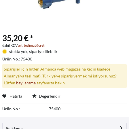
35,20 € *
dahil KDV
artı teslimat ücreti
stokta yok, sipariş edilebilir
Ürün No.:
75400
Siparişler için lütfen Almanca web mağazasına geçin (sadece
Almanya'ya teslimat). Türkiye'ye sipariş vermek mi istiyorsunuz?
Lütfen
bayi arama
sayfamıza bakın.
Hatırla
Değerlendir
Ürün No.:
75400
Açıklama