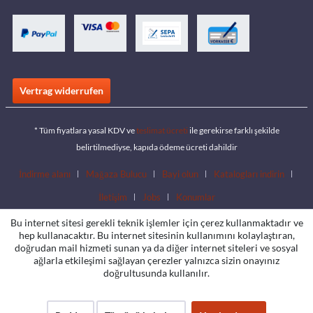
Vertrag widerrufen
* Tüm fiyatlara yasal KDV ve
teslimat ücreti
ile gerekirse farklı şekilde
belirtilmediyse, kapıda ödeme ücreti dahildir
İndirme alanı
Mağaza Bulucu
Bayi olun
Katalogları indirin
İletişim
Jobs
Konumlar
Bu internet sitesi gerekli teknik işlemler için çerez kullanmaktadır ve
hep kullanacaktır. Bu internet sitesinin kullanımını kolaylaştıran,
doğrudan mail hizmeti sunan ya da diğer internet siteleri ve sosyal
ağlarla etkileşimi sağlayan çerezler yalnızca sizin onayınız
doğrultusunda kullanılır.