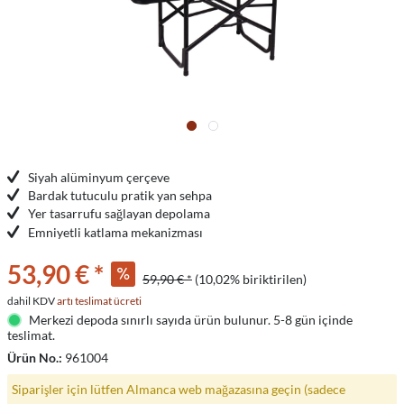
Siyah alüminyum çerçeve
Bardak tutuculu pratik yan sehpa
Yer tasarrufu sağlayan depolama
Emniyetli katlama mekanizması
53,90 € *
59,90 € *
(10,02% biriktirilen)
dahil KDV
artı teslimat ücreti
Merkezi depoda sınırlı sayıda ürün bulunur. 5-8 gün içinde
teslimat.
Ürün No.:
961004
Siparişler için lütfen Almanca web mağazasına geçin (sadece