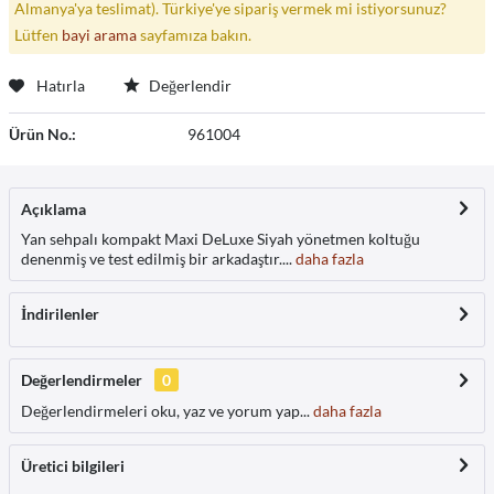
Almanya'ya teslimat). Türkiye'ye sipariş vermek mi istiyorsunuz?
Lütfen
bayi arama
sayfamıza bakın.
Hatırla
Değerlendir
Ürün No.:
961004
Açıklama
Yan sehpalı kompakt Maxi DeLuxe Siyah yönetmen koltuğu
denenmiş ve test edilmiş bir arkadaştır....
daha fazla
İndirilenler
Değerlendirmeler
0
Değerlendirmeleri oku, yaz ve yorum yap...
daha fazla
Üretici bilgileri