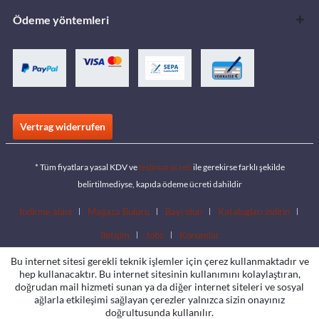
Ödeme yöntemleri
Vertrag widerrufen
* Tüm fiyatlara yasal KDV ve
teslimat ücreti
ile gerekirse farklı şekilde
belirtilmediyse, kapıda ödeme ücreti dahildir
İndirme alanı
Mağaza Bulucu
Bayi olun
Katalogları indirin
İletişim
Jobs
Konumlar
Bu internet sitesi gerekli teknik işlemler için çerez kullanmaktadır ve
hep kullanacaktır. Bu internet sitesinin kullanımını kolaylaştıran,
doğrudan mail hizmeti sunan ya da diğer internet siteleri ve sosyal
ağlarla etkileşimi sağlayan çerezler yalnızca sizin onayınız
doğrultusunda kullanılır.