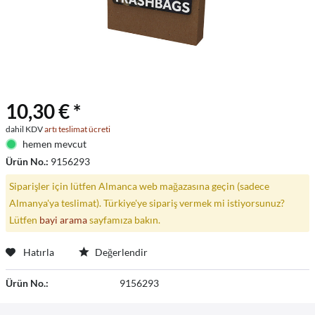
10,30 € *
dahil KDV
artı teslimat ücreti
hemen mevcut
Ürün No.:
9156293
Siparişler için lütfen Almanca web mağazasına geçin (sadece
Almanya'ya teslimat). Türkiye'ye sipariş vermek mi istiyorsunuz?
Lütfen
bayi arama
sayfamıza bakın.
Hatırla
Değerlendir
Ürün No.:
9156293