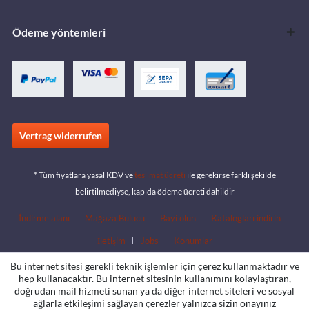
Ödeme yöntemleri
Vertrag widerrufen
* Tüm fiyatlara yasal KDV ve
teslimat ücreti
ile gerekirse farklı şekilde
belirtilmediyse, kapıda ödeme ücreti dahildir
İndirme alanı
Mağaza Bulucu
Bayi olun
Katalogları indirin
İletişim
Jobs
Konumlar
Bu internet sitesi gerekli teknik işlemler için çerez kullanmaktadır ve
hep kullanacaktır. Bu internet sitesinin kullanımını kolaylaştıran,
doğrudan mail hizmeti sunan ya da diğer internet siteleri ve sosyal
ağlarla etkileşimi sağlayan çerezler yalnızca sizin onayınız