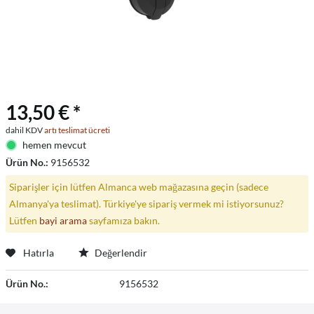
13,50 € *
dahil KDV
artı teslimat ücreti
hemen mevcut
Ürün No.:
9156532
Siparişler için lütfen Almanca web mağazasına geçin (sadece
Almanya'ya teslimat). Türkiye'ye sipariş vermek mi istiyorsunuz?
Lütfen
bayi arama
sayfamıza bakın.
Hatırla
Değerlendir
Ürün No.:
9156532