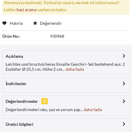
Almanya'ya teslimat). Türkiye'ye sipariş vermek mi istiyorsunuz?
Lütfen
bayi arama
sayfamıza bakın.
Hatırla
Değerlendir
Ürün No.:
930968
Açıklama
Leichtes und bruchsicheres Emaille Geschirr-Set bestehend aus: 2
Essteller Ø 25,5 cm, Höhe 2 cm...
daha fazla
İndirilenler
Değerlendirmeler
0
Değerlendirmeleri oku, yaz ve yorum yap...
daha fazla
Üretici bilgileri