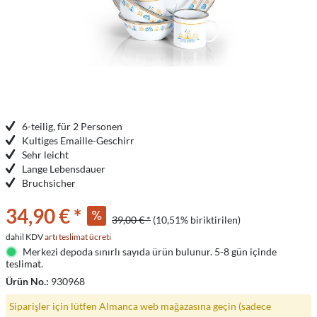
6-teilig, für 2 Personen
Kultiges Emaille-Geschirr
Sehr leicht
Lange Lebensdauer
Bruchsicher
34,90 € *
39,00 € *
(10,51% biriktirilen)
dahil KDV
artı teslimat ücreti
Merkezi depoda sınırlı sayıda ürün bulunur. 5-8 gün içinde
teslimat.
Ürün No.:
930968
Siparişler için lütfen Almanca web mağazasına geçin (sadece